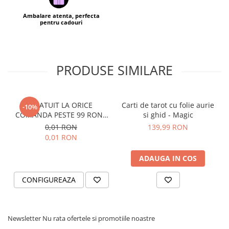
Ambalare atenta, perfecta
pentru cadouri
PRODUSE SIMILARE
GRATUIT LA ORICE
Carti de tarot cu folie aurie
-10%
COMANDA PESTE 99 RON -
si ghid - Magic
Cutie personalizata cadou
0,01 RON
139,99 RON
Black and Yang
0,01 RON
ADAUGA IN COS
CONFIGUREAZA
Newsletter
Nu rata ofertele si promotiile noastre