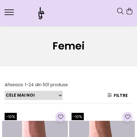
Femei
Afiseaza:
1-
24
din
501
produse
FILTRE
-10%
-10%