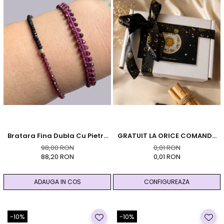
Bratara Fina Dubla Cu Pietre
GRATUIT LA ORICE COMANDA
Semipretioase - Granat
PESTE 99 RON - Cutie
98,00 RON
0,01 RON
Personalizata Cadou Black
88,20 RON
0,01 RON
And Yang
ADAUGA IN COS
CONFIGUREAZA
-10%
-10%