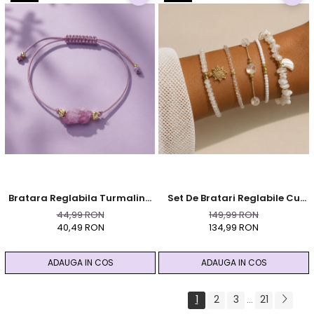
Bratara Reglabila Turmalina
Set De Bratari Reglabile Cu
Roz Cristal Brut - Auriu -
Pietre Semipretioase - Selenit,
44,99 RON
149,99 RON
Protectie Si Armonie
Jad, Piatra Lunii - Gold White
40,49 RON
134,99 RON
ADAUGA IN COS
ADAUGA IN COS
1
2
3
21
...