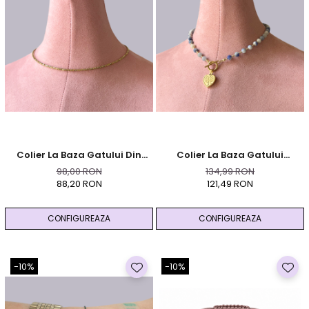
Colier La Baza Gatului Din
Colier La Baza Gatului
Hematit Auriu Fatetat
Albastru Din Sodalit Cu
98,00 RON
134,99 RON
Pandativ Copac Auriu
88,20 RON
121,49 RON
CONFIGUREAZA
CONFIGUREAZA
-10%
-10%