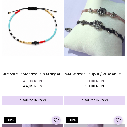
Bratara Colorata Din Margele
Set Bratari Cuplu / Prieteni Cu
Ceramice Cu Turmalina
Ursuleti - Always Ride
49,99 RON
110,00 RON
Neagra Si Hematit Auriu
Together
44,99 RON
99,00 RON
ADAUGA IN COS
ADAUGA IN COS
-10%
-10%