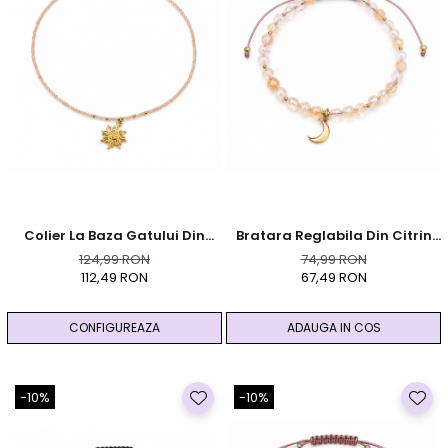
Colier La Baza Gatului Din
Bratara Reglabila Din Citrin
Piatra Soarelui Fatetata Cu
Fatetat Cu Pandantiv
124,99 RON
74,99 RON
Pandativ Soare Din Otel
Semiluna Auriu
112,49 RON
67,49 RON
Inoxidabil Placat Auriu
CONFIGUREAZA
ADAUGA IN COS
-10%
-10%