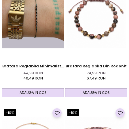
Bratara Reglabila Minimalista
Bratara Reglabila Din Rodonit
Din Pirita
44,99 RON
74,99 RON
40,49 RON
67,49 RON
ADAUGA IN COS
ADAUGA IN COS
-10%
-10%