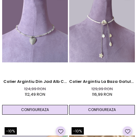
Colier Argintiu Din Jad Alb Cu
Colier Argintiu La Baza Gatului
Pandativ Inima
Din Piatra Lunii Cu Pandantive
124,99 RON
129,99 RON
Din Sidef
112,49 RON
116,99 RON
CONFIGUREAZA
CONFIGUREAZA
-10%
-10%