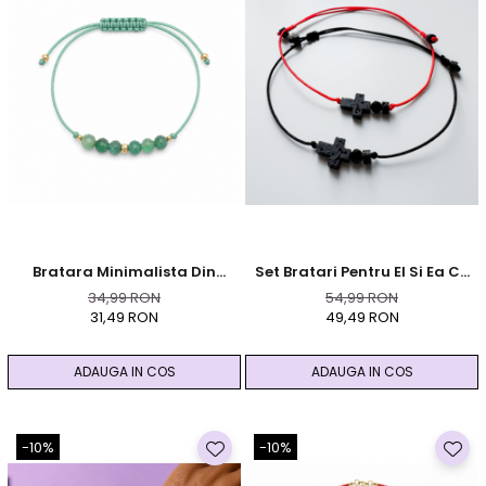
Bratara Minimalista Din
Set Bratari Pentru El Si Ea Cu
Aventurin Verde
Turmalina Neagra Si
34,99 RON
54,99 RON
Cruciulita Din Lava Vulcanica
31,49 RON
49,49 RON
- Protectie
ADAUGA IN COS
ADAUGA IN COS
-10%
-10%