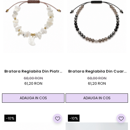
Bratara Reglabila Din Piatra
Bratara Reglabila Din Cuart
Lunii Chips Cu Pandantiv
Fumuriu, Hematit Si
68,00 RON
68,00 RON
Semiluna Din Sidef
Turmalina Neagra
61,20 RON
61,20 RON
ADAUGA IN COS
ADAUGA IN COS
-10%
-10%