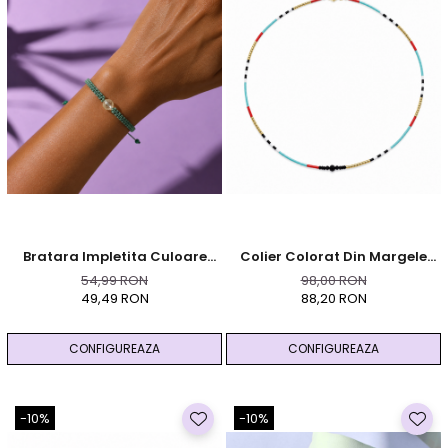
Bratara Impletita Culoare
Colier Colorat Din Margele
Snur Personalizat Cu Cu
Ceramice Cu Turmalina
54,99 RON
98,00 RON
Cristal Natural - Citrin
Neagra Si Hematit Auriu
49,49 RON
88,20 RON
CONFIGUREAZA
CONFIGUREAZA
-10%
-10%