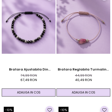
Bratara Ajustabila Din
Bratara Reglabila Turmalina
Turmalina Neagra Fatetata
Roz Cristal Brut - Argintiu -
74,99 RON
44,99 RON
Cu Elemente Metalice Din Otel
Protectie Si Armonie
67,49 RON
40,49 RON
Inoxidabil Argintiu
ADAUGA IN COS
ADAUGA IN COS
-10%
-10%