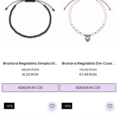
Bratara Reglabila Simpla Din
Bratara Reglabila Din Cuart
Turmalina Neagra
Roz Cu Elemente Argintii Din
68,00 RON
74,99 RON
Otel Inoxidabil Si Pandantiv
61,20 RON
67,49 RON
Inima
ADAUGA IN COS
ADAUGA IN COS
-10%
-10%