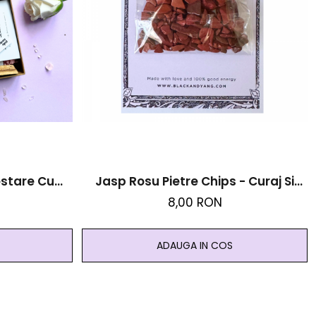
estare Cu
Jasp Rosu Pietre Chips - Curaj Si
Delulu Is The
Forta
8,00 RON
ADAUGA IN COS