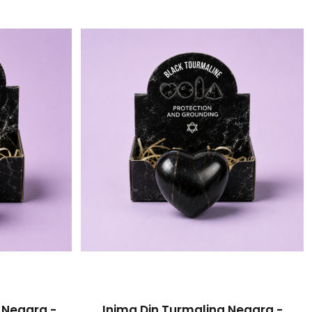
 Neagra -
Inima Din Turmalina Neagra -