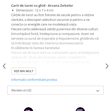
Carti de tarot cu ghid - Arcana Zeitelor
Dimensiuni : 12 x 7 x 4 cm
Cărțile de tarot au fost folosite de secole pentru a obține
claritate, a descoperi adevăruri ascunse și pentru a ne
conecta cu energiile care ne modelează viața.
Fiecare carte celebrează zeități puternice din diverse culturi,
întruchipând forță, înțelepciune și compasiune. Acest set
servește ca sursă de inspirație și împuternicire, ghidându-vă
să îmbrățișați zeița din interiorul dumneavoastră.
O călătorie în lumea tarotului
Fiecare set de tarot este un instrument sacru al înțelepciunii,
alcătuit din 78 de cărți ilustrate artistic, împărțite în:
Arcana Majoră – 22 de cărți ce simbolizează lecțiile
esențiale ale vieții, forțele cosmice și energiile arhetipale.
VEZI MAI MULT
Arcana Minoră – 56 de cărți ce reflectă experiențele
zilnice, emoțiile și provocările, organizate în patru suite.
Informatii conformitate produs
Fiecare pachet include un ghid explicativ cu interpretări și
sfaturi – ideal atât pentru începători, cât și pentru cititorii
experimentați.
Review-uri
(0)