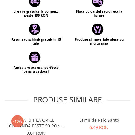
Livrare gratuita la comenzi
Plata cu cardul sau direct la
peste 199 RON
livrare
Retur sau schimb gratuit in 15
Produse si materiale alese cu
zile
multa grija
Ambalare atenta, perfecta
pentru cadouri
PRODUSE SIMILARE
GRATUIT LA ORICE
Lemn de Palo Santo
-10%
COMANDA PESTE 99 RON -
6,49 RON
Cutie personalizata cadou
0,01 RON