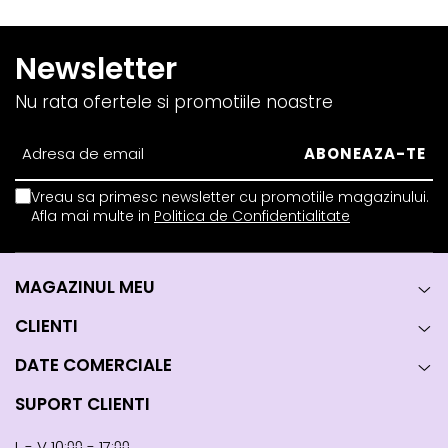
Newsletter
Nu rata ofertele si promotiile noastre
Vreau sa primesc newsletter cu promotiile magazinului.
Afla mai multe in
Politica de Confidentialitate
MAGAZINUL MEU
CLIENTI
DATE COMERCIALE
SUPORT CLIENTI
L - V 10:⩇⩇ - 17:⩇⩇