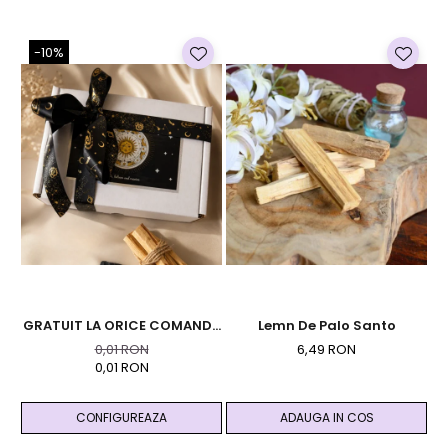
-10%
GRATUIT LA ORICE COMANDA
Lemn De Palo Santo
Ca
PESTE 99 RON - Cutie
0,01 RON
6,49 RON
Personalizata Cadou Black
0,01 RON
And Yang
CONFIGUREAZA
ADAUGA IN COS