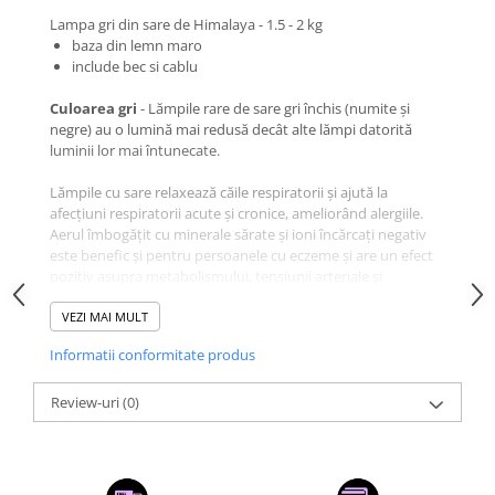
Lampa gri din sare de Himalaya - 1.5 - 2 kg
baza din lemn maro
include bec si cablu
Culoarea gri
- Lămpile rare de sare gri închis (numite și
negre) au o lumină mai redusă decât alte lămpi datorită
luminii lor mai întunecate.
Lămpile cu sare relaxează căile respiratorii și ajută la
afecțiuni respiratorii acute și cronice, ameliorând alergiile.
Aerul îmbogățit cu minerale sărate și ioni încărcați negativ
este benefic și pentru persoanele cu eczeme și are un efect
pozitiv asupra metabolismului, tensiunii arteriale și
imunității.
VEZI MAI MULT
Lămpile cu sare sunt astfel recomandate persoanelor cu boli
Informatii conformitate produs
respiratorii, persoanelor alergice, astmatice, persoanelor cu
imunitate slăbită, dar și fumătorilor sau persoanelor fără
energie.
Review-uri
(0)
Rețineți:
Lămpile și Sfeșnicele din Sarea Himalaya absorb
umezeala din aer.