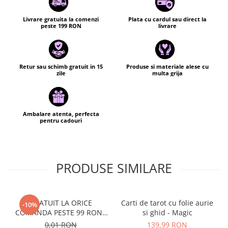
Dacă lampa Dvs. „transpiră”, se întâmplă de obicei când este
stinsă pentru o perioadă lungă de timp, mai ales în condiții
Livrare gratuita la comenzi
Plata cu cardul sau direct la
de umiditate. Dacă se întâmplă acest lucru, așezați lampa la
peste 199 RON
livrare
soare timp de 4 până la 5 ore și îndepărtați excesul de
cristale cu o perie sau ștergeți ușor cu o cârpă uscată.
Retur sau schimb gratuit in 15
Produse si materiale alese cu
zile
multa grija
Ambalare atenta, perfecta
pentru cadouri
PRODUSE SIMILARE
GRATUIT LA ORICE
Carti de tarot cu folie aurie
-10%
COMANDA PESTE 99 RON -
si ghid - Magic
Cutie personalizata cadou
0,01 RON
139,99 RON