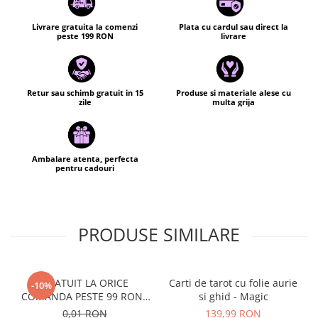
Livrare gratuita la comenzi
Plata cu cardul sau direct la
peste 199 RON
livrare
Retur sau schimb gratuit in 15
Produse si materiale alese cu
zile
multa grija
Ambalare atenta, perfecta
pentru cadouri
PRODUSE SIMILARE
GRATUIT LA ORICE
Carti de tarot cu folie aurie
-10%
COMANDA PESTE 99 RON -
si ghid - Magic
Cutie personalizata cadou
0,01 RON
139,99 RON