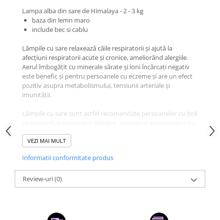
Lampa alba din sare de Himalaya - 2 - 3 kg
baza din lemn maro
include bec si cablu
Lămpile cu sare relaxează căile respiratorii și ajută la
afecțiuni respiratorii acute și cronice, ameliorând alergiile.
Aerul îmbogățit cu minerale sărate și ioni încărcați negativ
este benefic și pentru persoanele cu eczeme și are un efect
pozitiv asupra metabolismului, tensiunii arteriale și
imunității.
Lămpile cu sare sunt astfel recomandate persoanelor cu boli
respiratorii, persoanelor alergice, astmatice, persoanelor cu
imunitate slăbită, dar și fumătorilor sau persoanelor fără
energie.
VEZI MAI MULT
Rețineți:
Lămpile și Sfeșnicele din Sarea Himalaya absorb
Informatii conformitate produs
umezeala din aer.
Dacă lampa Dvs. „transpiră”, se întâmplă de obicei când este
stinsă pentru o perioadă lungă de timp, mai ales în condiții
Review-uri
(0)
de umiditate. Dacă se întâmplă acest lucru, așezați lampa la
soare timp de 4 până la 5 ore și îndepărtați excesul de
cristale cu o perie sau ștergeți ușor cu o cârpă uscată.