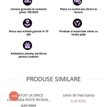
Livrare gratuita la comenzi
Plata cu cardul sau direct la
peste 199 RON
livrare
Retur sau schimb gratuit in 15
Produse si materiale alese cu
zile
multa grija
Ambalare atenta, perfecta
pentru cadouri
PRODUSE SIMILARE
GRATUIT LA ORICE
Lemn de Palo Santo
-10%
COMANDA PESTE 99 RON -
6,49 RON
Cutie personalizata cadou
0,01 RON