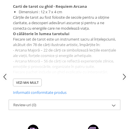
Carti de tarot cu ghid - Requiem Arcana
Dimensiuni : 12 x 7 x 4 cm
Cărțile de tarot au fost folosite de secole pentru a obține
claritate, a descoperi adevăruri ascunse și pentru a ne
conecta cu energiile care ne modelează viața.
O călătorie în lumea tarotului
Fiecare set de tarot este un instrument sacru al înțelepciunii,
alcătuit din 78 de cărți ilustrate artistic, împărțite în:
- Arcana Majoră – 22 de cărți ce simbolizează lecțiile esențiale
ale vieții, forțele cosmice și energiile arhetipale.
- Arcana Minoră – 56 de cărți ce reflectă experiențele zilnice,
emoțiile și provocările, organizate în patru suite.
Fiecare pachet include un ghid explicativ cu interpretări,
răspândiri și sfaturi – ideal atât pentru începători, cât și
pentru cititorii experimentați.
VEZI MAI MULT
Lucrare artistică de Vera Petruk – Un set de tarot
Informatii conformitate produs
uimitor, cu ilustrații detaliate inspirate de schelete și
elemente gotice.
Review-uri
(0)