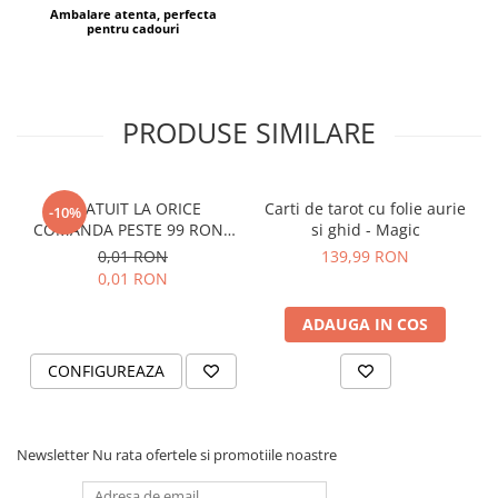
Ambalare atenta, perfecta
pentru cadouri
PRODUSE SIMILARE
GRATUIT LA ORICE
Carti de tarot cu folie aurie
-10%
COMANDA PESTE 99 RON -
si ghid - Magic
Cutie personalizata cadou
0,01 RON
139,99 RON
Black and Yang
0,01 RON
ADAUGA IN COS
CONFIGUREAZA
Newsletter
Nu rata ofertele si promotiile noastre