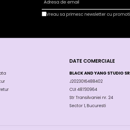
Vreau sa primesc newsletter cu promotii
DATE COMERCIALE
ata
BLACK AND YANG STUDIO SR
tur
J2023016488402
Retur
CUI 48730964
Str Transilvaniei nr. 24
Sector 1, Bucuresti