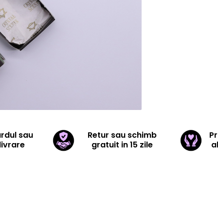
ardul sau
Retur sau schimb
Pr
livrare
gratuit in 15 zile
a