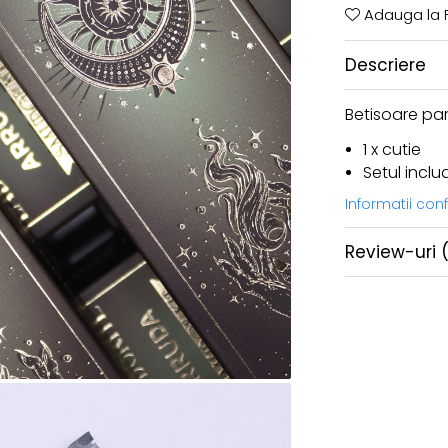
Adauga la F
Descriere
Betisoare par
1 x cutie
Setul incl
Informatii co
Review-uri