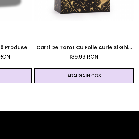
 10 Produse
Carti De Tarot Cu Folie Aurie Si Ghid
- Magic
 RON
139,99 RON
ADAUGA IN COS