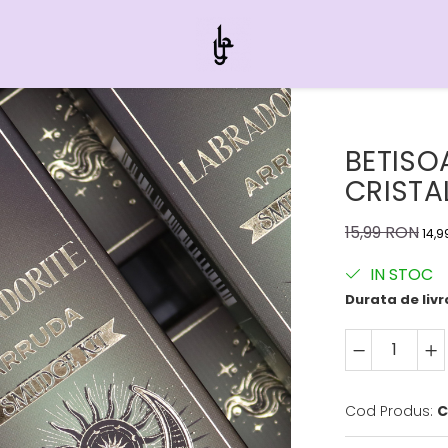
BETISO
CRISTA
15,99 RON
14,9
IN STOC
Durata de livr
Cod Produs:
C