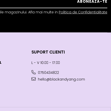
le magazinului. Afla mai multe in
Politica de Confidentialitate
SUPORT CLIENTI
L
L - V 10:⩇⩇ - 17:⩇⩇
0750434822
hello@blackandyang.com