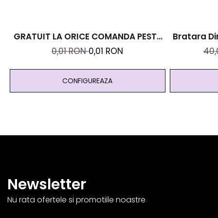
GRATUIT LA ORICE COMANDA PESTE
Bratara Di
99 RON - Cutie Personalizata Cadou
Cristal
0,01 RON
0,01 RON
40
Black And Yang
Abundenta
CONFIGUREAZA
Newsletter
Nu rata ofertele si promotiile noastre