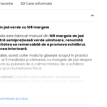
avorite
Cere informatii
in jad verde cu 108 margele
mala este fabricat manual din
108 margele de jad
atră semiprețioasă verde uimitoare, renumită
itatea sa remarcabilă de a promova echilibrul,
acea interioară.
iție, acest colier mala își găsește scopul în practici
m ar fi meditația și cântarea, cu margele de jad despre
 că au puterea de a calma mintea, de a echilibra
a spori bunăstarea fizică.
ețineți:
Datorită naturii pietrelor semiprețioase,
i lungimea fiecărui colier mala pot varia. Mărimea
e de aproximativ 0,6 cm până la 0,8 cm, iar lungimea
imativ 60 cm până la 80 cm.
nformitate produs