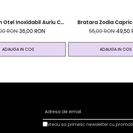
n Otel Inoxidabil Auriu Cu
Bratara Zodia Capric
e Naturale De Pirita -
Cristale Naturale Si Ote
,00 RON
36,00 RON
55,00 RON
49,50
, Prosperitate, Succes
Auriu
ADAUGA IN COS
ADAUGA IN COS
Vreau sa primesc newsletter cu promotii