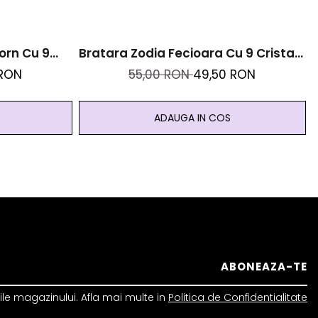
orn Cu 9
Bratara Zodia Fecioara Cu 9 Cristale
l Inoxidabil
Naturale Si Otel Inoxidabil Auriu
 RON
55,00 RON
49,50 RON
ADAUGA IN COS
le magazinului. Afla mai multe in
Politica de Confidentialitate