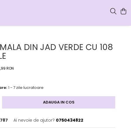
 MALA DIN JAD VERDE CU 108
LE
5,99 RON
are:
1 - 7 zile lucratoare
ADAUGA IN COS
787
Ai nevoie de ajutor?
0750434822