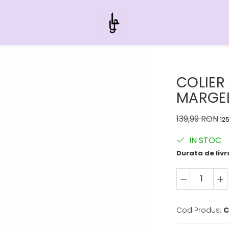
COLIER
MARGE
139,99 RON
12
IN STOC
Durata de livr
Cod Produs:
C