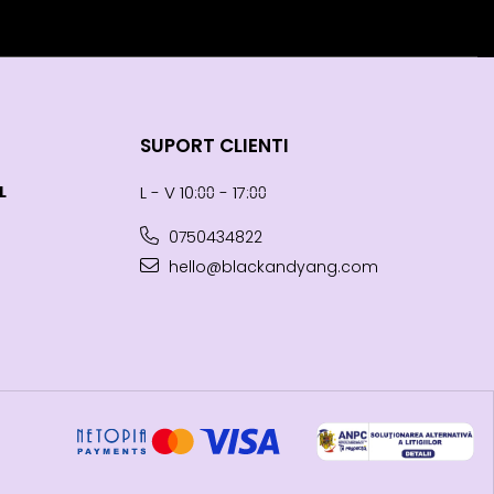
SUPORT CLIENTI
L
L - V 10:⩇⩇ - 17:⩇⩇
0750434822
hello@blackandyang.com