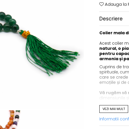
Adauga la F
Descriere
Colier mala d
Acest colier 
natural, o pi
pentru capac
armonia și p
Cuprins de trad
spirituale, cu
care se crede
emoțiile și de 
Vă rugăm să r
dimensiunile ș
mărgelelor est
este de aprox
VEZI MAI MULT
Informatii co