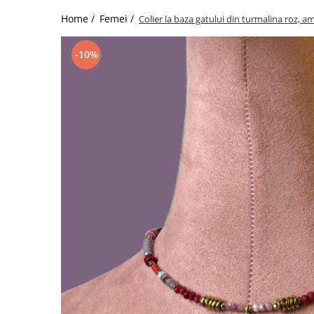
Home /
Femei /
Colier la baza gatului din turmalina roz, a
-10%