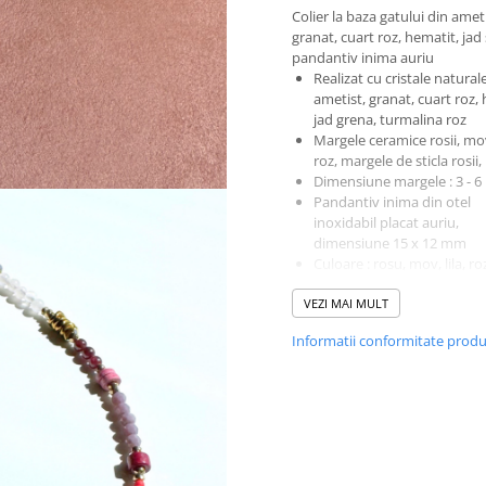
Colier la baza gatului din ameti
granat, cuart roz, hematit, jad 
pandantiv inima auriu
Realizat cu cristale natural
ametist, granat, cuart roz,
jad grena, turmalina roz
Margele ceramice rosii, mov,
roz, margele de sticla rosii, l
Dimensiune margele : 3 - 
Pandantiv inima din otel
inoxidabil placat auriu,
dimensiune 15 x 12 mm
Culoare : rosu, mov, lila, ro
grena, visiniu
VEZI MAI MULT
Lungime standard : 37.5 cm
de prelungire de aproxima
Informatii conformitate prod
Elemente metalice din otel
inoxidabil placat auriu
Sistem de inchidere cu
inchizatoare carabina
Datorita cristalelor natural
fiecare produs este unic (n
doua cristale naturale la fel