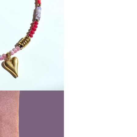
Produsele noastre sunt luc
noi in atelier si fiecare pro
provine dintr-o serie limita
:)