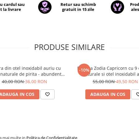
cu cardul sau
Retur sau schimb
Prod
t la livrare
gratuit in 15 zile
ales
PRODUSE SIMILARE
ra din otel inoxidabil auriu cu
Bratara Zodia Capricorn cu 9 c
-10%
 naturale de pirita - abundenta,
naturale si otel inoxidabil 
prosperitate, succes
40,00 RON
36,00 RON
55,00 RON
49,50 RON
ADAUGA IN COS
ADAUGA IN COS
la mai multe in
Politica de Confidentialitate