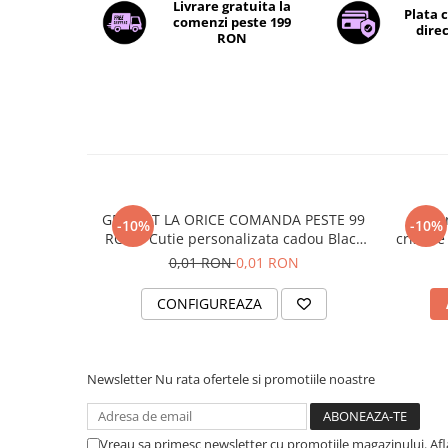
Livrare gratuita la
Plata 
comenzi peste 199
direc
RON
GRATUIT LA ORICE COMANDA PESTE 99
Brata
-10%
-10%
RON - Cutie personalizata cadou Black
cristale
and Yang
0,01 RON
0,01 RON
CONFIGUREAZA
Newsletter
Nu rata ofertele si promotiile noastre
Vreau sa primesc newsletter cu promotiile magazinului. Af