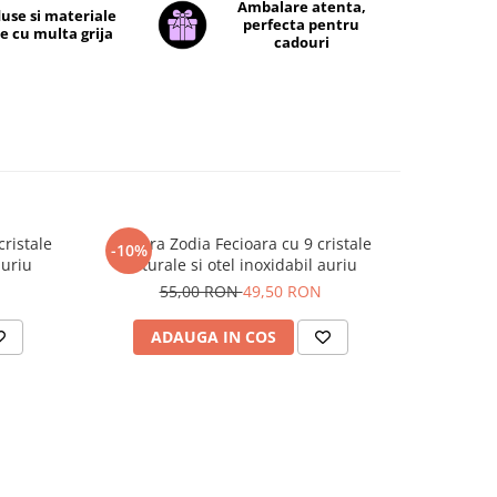
Ambalare atenta,
use si materiale
perfecta pentru
e cu multa grija
cadouri
ristale
Bratara Zodia Fecioara cu 9 cristale
Sticluta d
-10%
-10%
auriu
naturale si otel inoxidabil auriu
1
55,00 RON
49,50 RON
ADAUGA IN COS
V