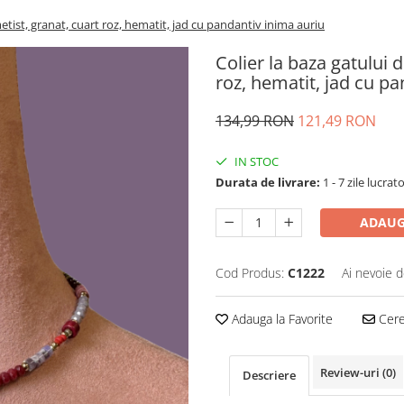
metist, granat, cuart roz, hematit, jad cu pandantiv inima auriu
Colier la baza gatului 
roz, hematit, jad cu p
134,99 RON
121,49 RON
IN STOC
Durata de livrare:
1 - 7 zile lucrat
ADAUG
Cod Produs:
C1222
Ai nevoie d
Adauga la Favorite
Cere 
Review-uri
(0)
Descriere