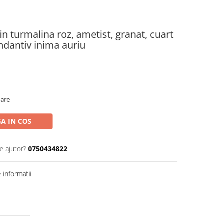
din turmalina roz, ametist, granat, cuart
andantiv inima auriu
oare
A IN COS
e ajutor?
0750434822
informatii