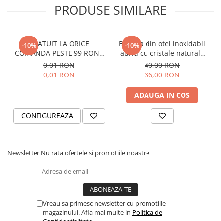
PRODUSE SIMILARE
GRATUIT LA ORICE
Bratara din otel inoxidabil
-10%
-10%
COMANDA PESTE 99 RON -
auriu cu cristale naturale
Cutie personalizata cadou
de pirita - abundenta,
0,01 RON
40,00 RON
Black and Yang
prosperitate, succes
0,01 RON
36,00 RON
ADAUGA IN COS
CONFIGUREAZA
Newsletter
Nu rata ofertele si promotiile noastre
Vreau sa primesc newsletter cu promotiile
magazinului. Afla mai multe in
Politica de