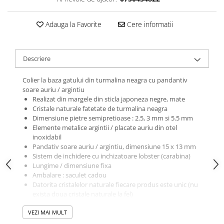
Adauga la Favorite
Cere informatii
Descriere
Colier la baza gatului din turmalina neagra cu pandantiv
soare auriu / argintiu
Realizat din margele din sticla japoneza negre, mate
Cristale naturale fatetate de turmalina neagra
Dimensiune pietre semipretioase : 2.5, 3 mm si 5.5 mm
Elemente metalice argintii / placate auriu din otel
inoxidabil
Pandativ soare auriu / argintiu, dimensiune 15 x 13 mm
Sistem de inchidere cu inchizatoare lobster (carabina)
Lungime / dimensiune fixa
Ambalare : saculet cadou
Datorita cristalelor naturale fiecare produs este unic (nu
exista doua cristale naturale la fel)
Produsele noastre sunt lucrate la noi in atelier si fiecare
VEZI MAI MULT
produs provine dintr-o serie limitata, mica :)