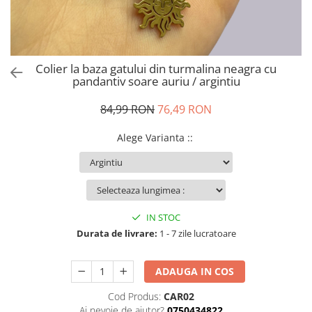
Colier la baza gatului din turmalina neagra cu
pandantiv soare auriu / argintiu
84,99 RON
76,49 RON
Alege Varianta :
:
IN STOC
Durata de livrare:
1 - 7 zile lucratoare
ADAUGA IN COS
Cod Produs:
CAR02
Ai nevoie de ajutor?
0750434822