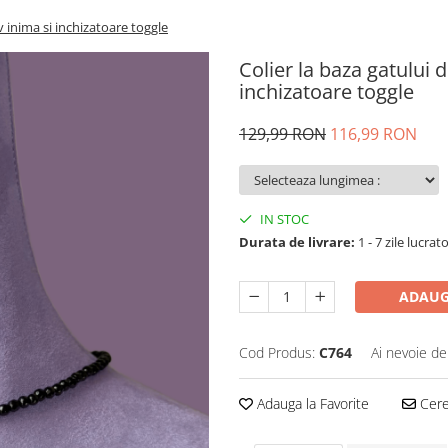
v inima si inchizatoare toggle
Colier la baza gatului 
inchizatoare toggle
129,99 RON
116,99 RON
IN STOC
Durata de livrare:
1 - 7 zile lucrat
ADAUG
Cod Produs:
C764
Ai nevoie de
Adauga la Favorite
Cere 