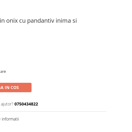
din onix cu pandantiv inima si
oare
A IN COS
 ajutor?
0750434822
informatii