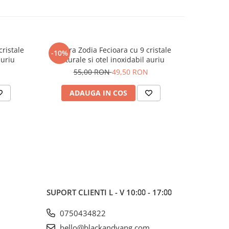
ristale
Bratara Zodia Fecioara cu 9 cristale
Sticluta d
-10%
-10%
auriu
naturale si otel inoxidabil auriu
1
55,00 RON
49,50 RON
ADAUGA IN COS
V
SUPORT CLIENTI
L - V 10:⩇⩇ - 17:⩇⩇
0750434822
hello@blackandyang.com