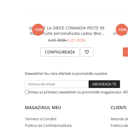
GRATUIT LA ORICE COMANDA PESTE 99
Brata
-10%
-10%
RON - Cutie personalizata cadou Black
cristale
and Yang
0,01 RON
0,01 RON
CONFIGUREAZA
Newsletter
Nu rata ofertele si promotiile noastre
Vreau sa primesc newsletter cu promotiile magazinului. Af
MAGAZINUL MEU
CLIENTI
Termeni si Conditii
Metode de
Politica de Confidentialitate
Politica d