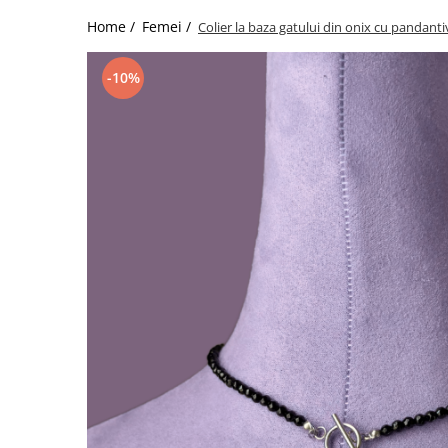
Home /
Femei /
Colier la baza gatului din onix cu pandanti
-10%