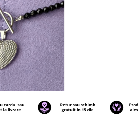
cu cardul sau
Retur sau schimb
Prod
t la livrare
gratuit in 15 zile
ales