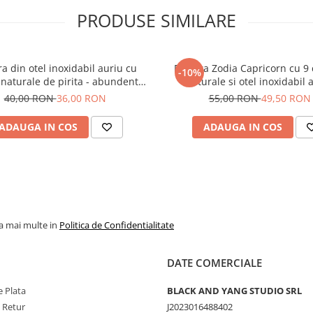
PRODUSE SIMILARE
ra din otel inoxidabil auriu cu
Bratara Zodia Capricorn cu 9 c
-10%
 naturale de pirita - abundenta,
naturale si otel inoxidabil 
prosperitate, succes
40,00 RON
36,00 RON
55,00 RON
49,50 RON
ADAUGA IN COS
ADAUGA IN COS
la mai multe in
Politica de Confidentialitate
DATE COMERCIALE
 Plata
BLACK AND YANG STUDIO SRL
e Retur
J2023016488402