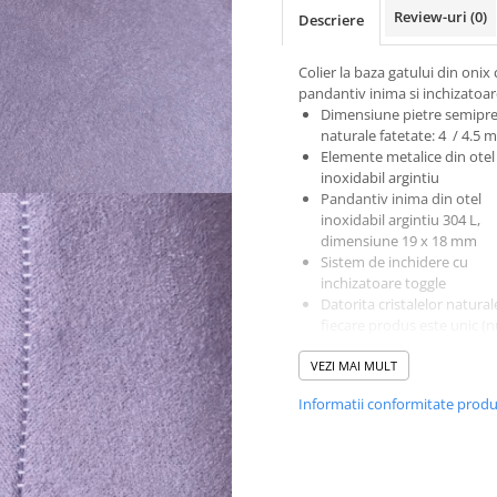
Review-uri
(0)
Descriere
Colier la baza gatului din onix 
pandantiv inima si inchizatoar
Dimensiune pietre semipre
naturale fatetate: 4 / 4.5
Elemente metalice din otel
inoxidabil argintiu
Pandantiv inima din otel
inoxidabil argintiu 304 L,
dimensiune 19 x 18 mm
Sistem de inchidere cu
inchizatoare toggle
Datorita cristalelor natural
fiecare produs este unic (n
doua cristale naturale la fel
VEZI MAI MULT
Produsele noastre sunt luc
noi in atelier si fiecare pro
Informatii conformitate prod
provine dintr-o serie limita
:)