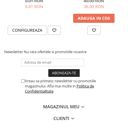
0,01 RON
40,00 RON
Black and Yang
prosperitate, succes
0,01 RON
36,00 RON
ADAUGA IN COS
CONFIGUREAZA
Newsletter
Nu rata ofertele si promotiile noastre
Vreau sa primesc newsletter cu promotiile
magazinului. Afla mai multe in
Politica de
Confidentialitate
MAGAZINUL MEU
CLIENTI