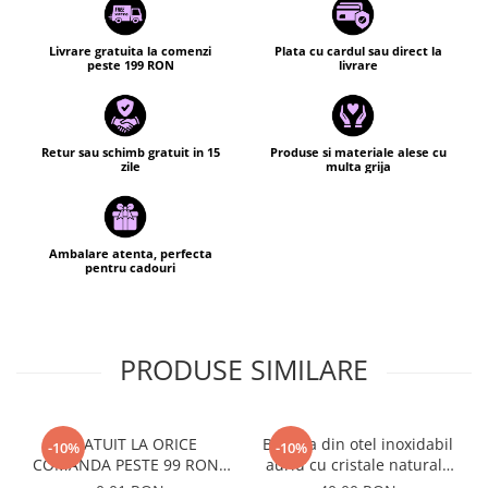
Livrare gratuita la comenzi
Plata cu cardul sau direct la
peste 199 RON
livrare
Retur sau schimb gratuit in 15
Produse si materiale alese cu
zile
multa grija
Ambalare atenta, perfecta
pentru cadouri
PRODUSE SIMILARE
GRATUIT LA ORICE
Bratara din otel inoxidabil
-10%
-10%
COMANDA PESTE 99 RON -
auriu cu cristale naturale
Cutie personalizata cadou
de pirita - abundenta,