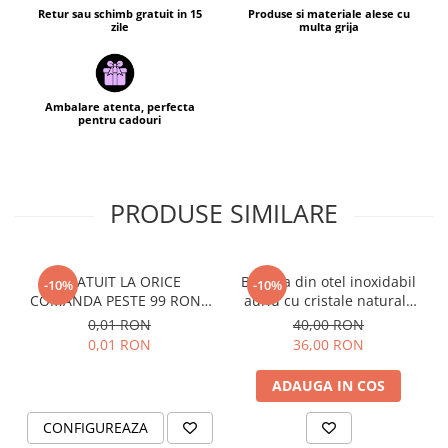
Retur sau schimb gratuit in 15
Produse si materiale alese cu
zile
multa grija
Ambalare atenta, perfecta
pentru cadouri
PRODUSE SIMILARE
GRATUIT LA ORICE
Bratara din otel inoxidabil
-10%
-10%
COMANDA PESTE 99 RON -
auriu cu cristale naturale
Cutie personalizata cadou
de pirita - abundenta,
0,01 RON
40,00 RON
Black and Yang
prosperitate, succes
0,01 RON
36,00 RON
ADAUGA IN COS
CONFIGUREAZA