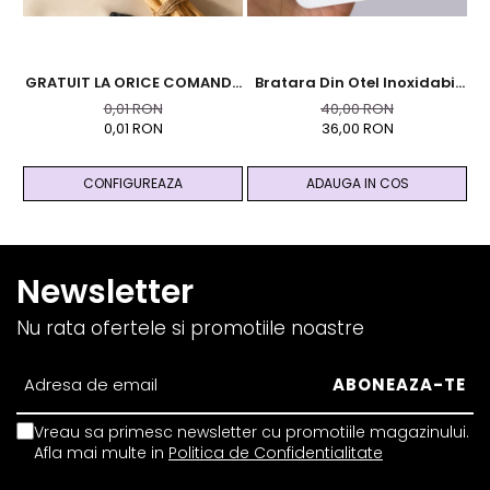
GRATUIT LA ORICE COMANDA
Bratara Din Otel Inoxidabil
Br
PESTE 99 RON - Cutie
Auriu Cu Cristale Naturale
9
0,01 RON
40,00 RON
Personalizata Cadou Black
De Pirita - Abundenta,
0,01 RON
36,00 RON
And Yang
Prosperitate, Succes
CONFIGUREAZA
ADAUGA IN COS
Newsletter
Nu rata ofertele si promotiile noastre
Vreau sa primesc newsletter cu promotiile magazinului.
Afla mai multe in
Politica de Confidentialitate