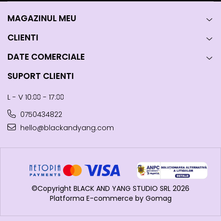
MAGAZINUL MEU
CLIENTI
DATE COMERCIALE
SUPORT CLIENTI
L - V 10:⩇⩇ - 17:⩇⩇
0750434822
hello@blackandyang.com
©Copyright BLACK AND YANG STUDIO SRL 2026
Platforma E-commerce by Gomag