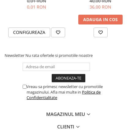
0,01 RON
40,00 RON
Black and Yang
prosperitate, succes
0,01 RON
36,00 RON
ADAUGA IN COS
CONFIGUREAZA
Newsletter
Nu rata ofertele si promotiile noastre
Vreau sa primesc newsletter cu promotiile
magazinului. Afla mai multe in
Politica de
Confidentialitate
MAGAZINUL MEU
CLIENTI