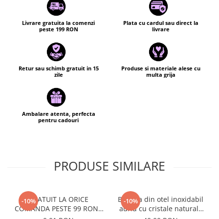
Livrare gratuita la comenzi
Plata cu cardul sau direct la
peste 199 RON
livrare
Retur sau schimb gratuit in 15
Produse si materiale alese cu
zile
multa grija
Ambalare atenta, perfecta
pentru cadouri
PRODUSE SIMILARE
GRATUIT LA ORICE
Bratara din otel inoxidabil
-10%
-10%
COMANDA PESTE 99 RON -
auriu cu cristale naturale
Cutie personalizata cadou
de pirita - abundenta,