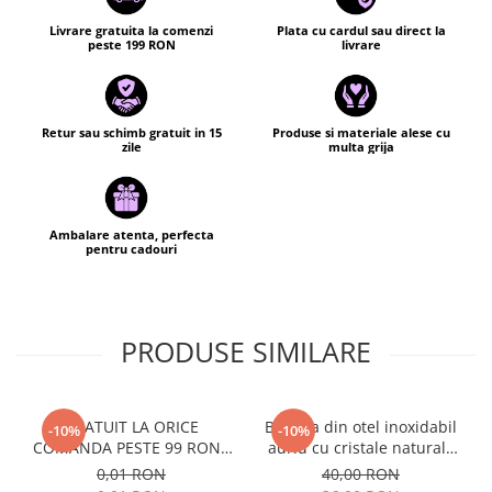
Livrare gratuita la comenzi
Plata cu cardul sau direct la
peste 199 RON
livrare
Retur sau schimb gratuit in 15
Produse si materiale alese cu
zile
multa grija
Ambalare atenta, perfecta
pentru cadouri
PRODUSE SIMILARE
GRATUIT LA ORICE
Bratara din otel inoxidabil
-10%
-10%
COMANDA PESTE 99 RON -
auriu cu cristale naturale
Cutie personalizata cadou
de pirita - abundenta,
0,01 RON
40,00 RON
Black and Yang
prosperitate, succes