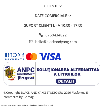
CLIENTI
DATE COMERCIALE
SUPORT CLIENTI
L - V 10:⩇⩇ - 17:⩇⩇
0750434822
hello@blackandyang.com
©Copyright BLACK AND YANG STUDIO SRL 2026
Platforma E-
commerce by Gomag
351805eee18055d5b7bfb89b05f8168d