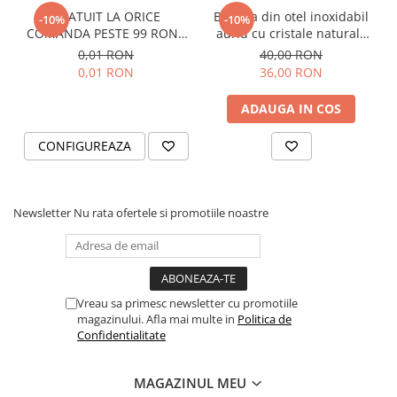
GRATUIT LA ORICE
Bratara din otel inoxidabil
-10%
-10%
COMANDA PESTE 99 RON -
auriu cu cristale naturale
Cutie personalizata cadou
de pirita - abundenta,
0,01 RON
40,00 RON
Black and Yang
prosperitate, succes
0,01 RON
36,00 RON
ADAUGA IN COS
CONFIGUREAZA
Newsletter
Nu rata ofertele si promotiile noastre
Vreau sa primesc newsletter cu promotiile
magazinului. Afla mai multe in
Politica de
Confidentialitate
MAGAZINUL MEU