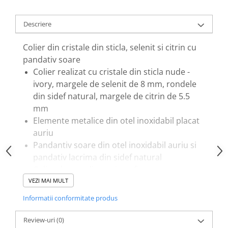
Descriere
Colier din cristale din sticla, selenit si citrin cu
pandativ soare
Colier realizat cu cristale din sticla nude -
ivory, margele de selenit de 8 mm, rondele
din sidef natural, margele de citrin de 5.5
mm
Elemente metalice din otel inoxidabil placat
auriu
Pandantiv soare din otel inoxidabil auriu si
pandativ lacrima din sidef natural
Colierul are o dimensiune fixa
Sistem de inchidere cu inchizatoare lobster
VEZI MAI MULT
Ambalare : saculet satin / organza
Informatii conformitate produs
Datorita cristalelor naturale fiecare produs
este unic (nu exista doua cristale naturale la
Review-uri
(0)