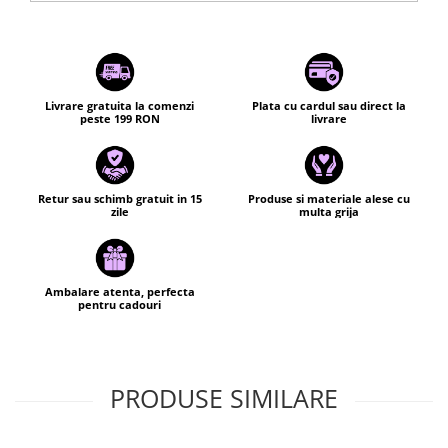
fel)
Produsele noastre sunt lucrate la noi in
atelier si fiecare produs provine dintr-o serie
limitata, mica :)
Livrare gratuita la comenzi
Plata cu cardul sau direct la
peste 199 RON
livrare
Retur sau schimb gratuit in 15
Produse si materiale alese cu
zile
multa grija
Ambalare atenta, perfecta
pentru cadouri
PRODUSE SIMILARE