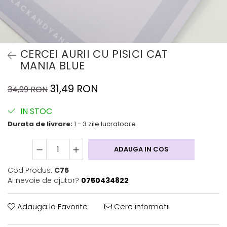
CERCEI AURII CU PISICI CAT
MANIA BLUE
31,49 RON
34,99 RON
IN STOC
Durata de livrare:
1 - 3 zile lucratoare
ADAUGA IN COS
Cod Produs:
C75
Ai nevoie de ajutor?
0750434822
Adauga la Favorite
Cere informatii