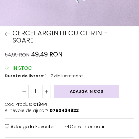
CERCEI ARGINTII CU CITRIN -
SOARE
49,49 RON
54,99 RON
IN STOC
Durata de livrare:
1 - 7 zile lucratoare
ADAUGA IN COS
Cod Produs:
C1344
Ai nevoie de ajutor?
0750434822
Adauga la Favorite
Cere informatii