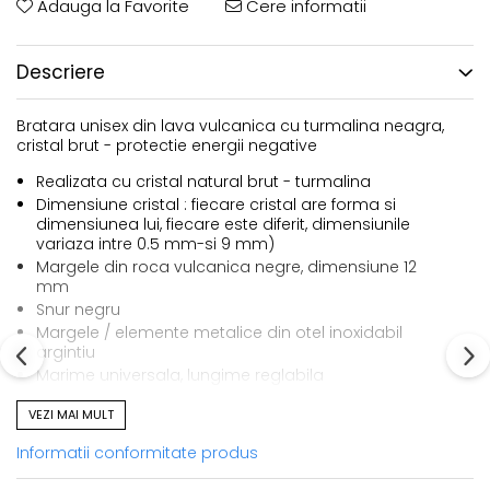
Adauga la Favorite
Cere informatii
Descriere
Bratara unisex din lava vulcanica cu turmalina neagra,
cristal brut - protectie energii negative
Realizata cu cristal natural brut - turmalina
Dimensiune cristal : fiecare cristal are forma si
dimensiunea lui, fiecare este diferit, dimensiunile
variaza intre 0.5 mm-si 9 mm)
Margele din roca vulcanica negre, dimensiune 12
mm
Snur negru
Margele / elemente metalice din otel inoxidabil
argintiu
Marime universala, lungime reglabila
Sistem de inchidere cu impletitura culisanta
VEZI MAI MULT
Datorita cristalelor naturale fiecare produs este unic
(nu exista doua cristale naturale la fel)
Informatii conformitate produs
Produsele noastre sunt lucrate la noi in atelier si
fiecare produs provine dintr-o serie limitata, mica :)