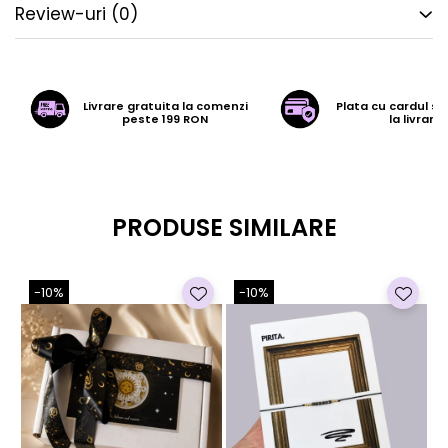
Review-uri
(0)
Livrare gratuita la comenzi
Plata cu cardul sa
peste 199 RON
la livrare
PRODUSE SIMILARE
-10%
-10%