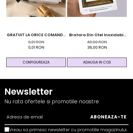
GRATUIT LA ORICE COMANDA
Bratara Din Otel Inoxidabil
Br
PESTE 99 RON - Cutie
Auriu Cu Cristale Naturale
9
0,01 RON
40,00 RON
Personalizata Cadou Black
De Pirita - Abundenta,
0,01 RON
36,00 RON
And Yang
Prosperitate, Succes
CONFIGUREAZA
ADAUGA IN COS
Newsletter
Nu rata ofertele si promotiile noastre
Vreau sa primesc newsletter cu promotiile magazinului.