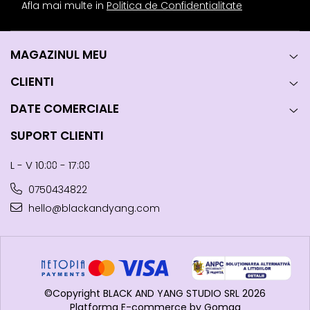
Afla mai multe in
Politica de Confidentialitate
MAGAZINUL MEU
CLIENTI
DATE COMERCIALE
SUPORT CLIENTI
L - V 10:⩇⩇ - 17:⩇⩇
0750434822
hello@blackandyang.com
©Copyright BLACK AND YANG STUDIO SRL 2026
Platforma E-commerce by Gomag