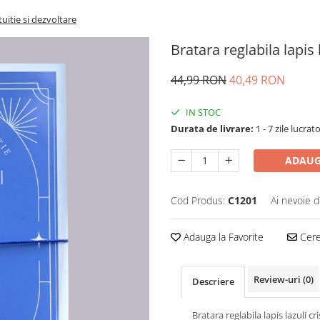
ntuitie si dezvoltare
Bratara reglabila lapis l
44,99 RON
40,49 RON
IN STOC
Durata de livrare:
1 - 7 zile lucrat
ADAUG
Cod Produs:
C1201
Ai nevoie d
Adauga la Favorite
Cere 
Review-uri
(0)
Descriere
Bratara reglabila lapis lazuli cri