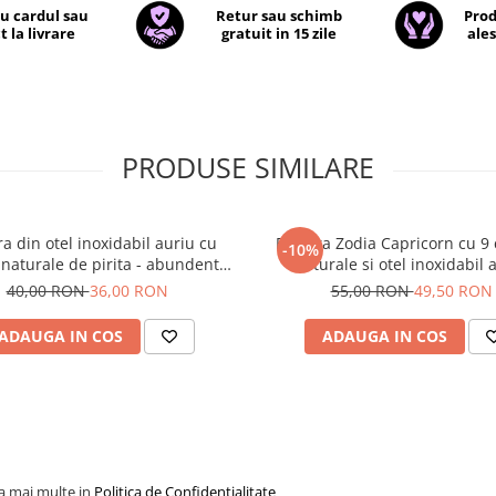
cu cardul sau
Retur sau schimb
Prod
t la livrare
gratuit in 15 zile
ales
PRODUSE SIMILARE
ra din otel inoxidabil auriu cu
Bratara Zodia Capricorn cu 9 c
-10%
 naturale de pirita - abundenta,
naturale si otel inoxidabil 
prosperitate, succes
40,00 RON
36,00 RON
55,00 RON
49,50 RON
ADAUGA IN COS
ADAUGA IN COS
la mai multe in
Politica de Confidentialitate