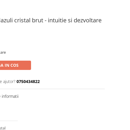
azuli cristal brut - intuitie si dezvoltare
oare
A IN COS
e ajutor?
0750434822
informatii
stal