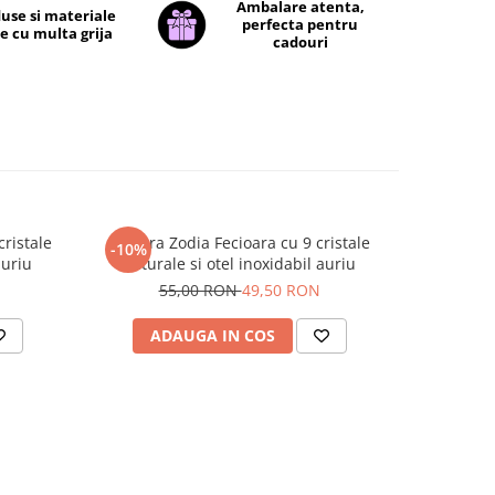
Ambalare atenta,
use si materiale
perfecta pentru
e cu multa grija
cadouri
ristale
Bratara Zodia Fecioara cu 9 cristale
Sticluta d
-10%
-10%
auriu
naturale si otel inoxidabil auriu
1
55,00 RON
49,50 RON
ADAUGA IN COS
V