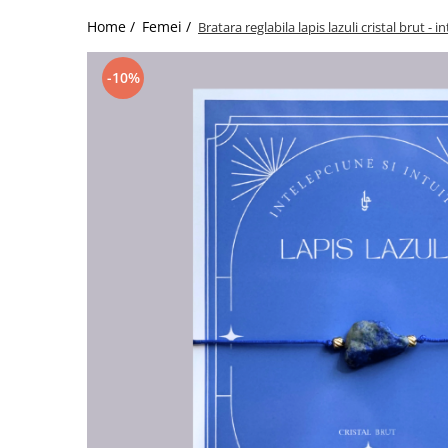
Home /
Femei /
Bratara reglabila lapis lazuli cristal brut - i
-10%