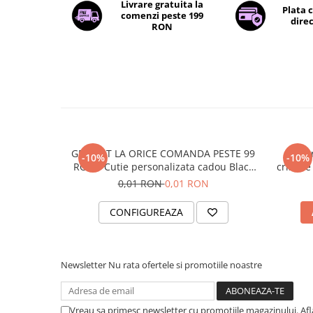
Livrare gratuita la
Plata 
comenzi peste 199
direc
RON
GRATUIT LA ORICE COMANDA PESTE 99
Brata
-10%
-10%
RON - Cutie personalizata cadou Black
cristale
and Yang
0,01 RON
0,01 RON
CONFIGUREAZA
Newsletter
Nu rata ofertele si promotiile noastre
Vreau sa primesc newsletter cu promotiile magazinului. Af