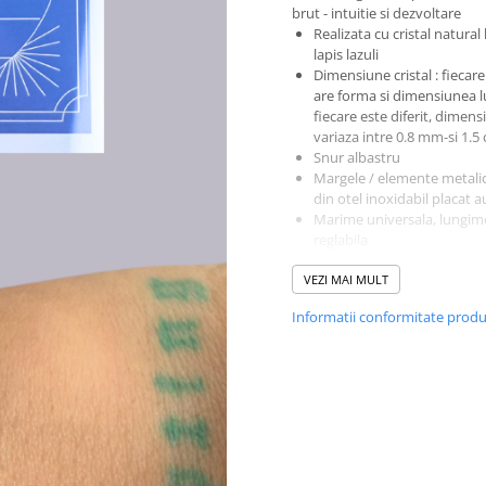
brut - intuitie si dezvoltare
Realizata cu cristal natural 
lapis lazuli
Dimensiune cristal : fiecare 
are forma si dimensiunea lu
fiecare este diferit, dimens
variaza intre 0.8 mm-si 1.5
Snur albastru
Margele / elemente metalic
din otel inoxidabil placat a
Marime universala, lungim
reglabila
Sistem de inchidere cu imp
VEZI MAI MULT
culisanta
Datorita cristalelor natural
Informatii conformitate prod
fiecare produs este unic (n
doua cristale naturale la fel
Produsele noastre sunt luc
noi in atelier si fiecare pro
provine dintr-o serie limita
:)