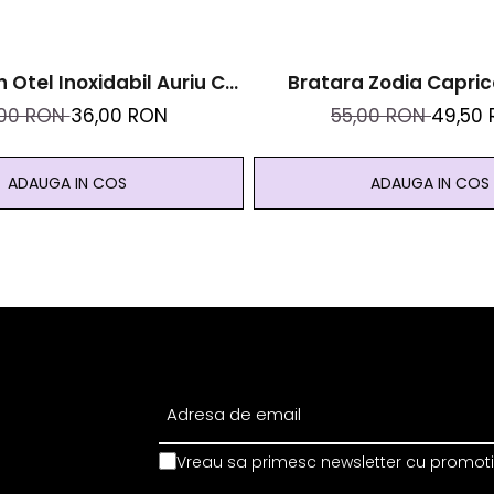
n Otel Inoxidabil Auriu Cu
Bratara Zodia Capric
e Naturale De Pirita -
Cristale Naturale Si Ote
,00 RON
36,00 RON
55,00 RON
49,50
, Prosperitate, Succes
Auriu
ADAUGA IN COS
ADAUGA IN COS
Vreau sa primesc newsletter cu promotii