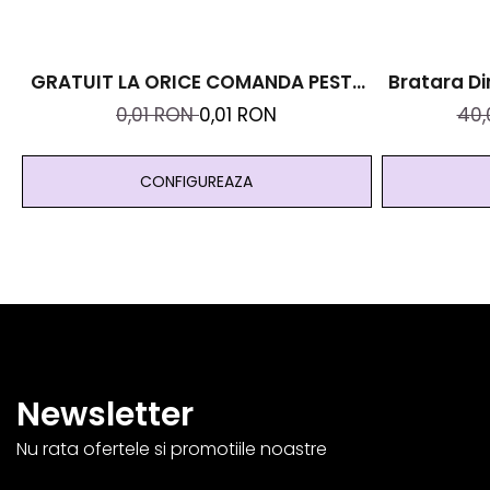
GRATUIT LA ORICE COMANDA PESTE
Bratara Di
99 RON - Cutie Personalizata Cadou
Cristal
0,01 RON
0,01 RON
40
Black And Yang
Abundenta
CONFIGUREAZA
Newsletter
Nu rata ofertele si promotiile noastre