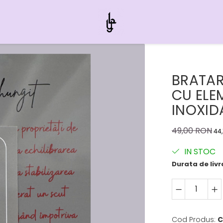
BRATAR
CU ELE
INOXID
49,00 RON
44
IN STOC
Durata de livr
Cod Produs:
C