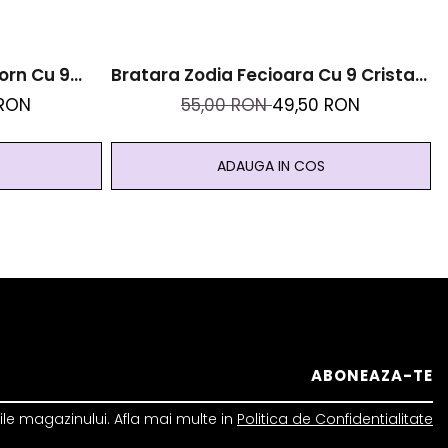
orn Cu 9
Bratara Zodia Fecioara Cu 9 Cristale
l Inoxidabil
Naturale Si Otel Inoxidabil Auriu
 RON
55,00 RON
49,50 RON
ADAUGA IN COS
le magazinului. Afla mai multe in
Politica de Confidentialitate