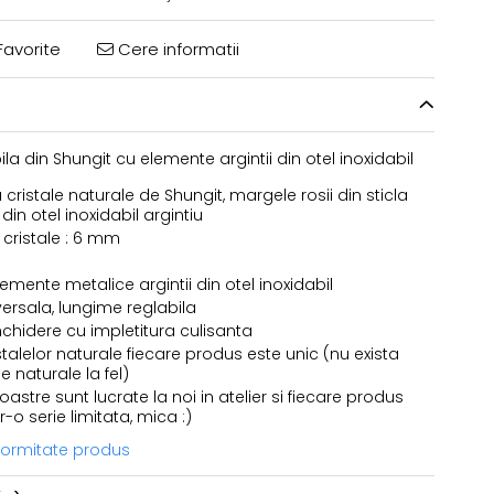
avorite
Cere informatii
la din Shungit cu elemente argintii din otel inoxidabil
 cristale naturale de Shungit, margele rosii din sticla
din otel inoxidabil argintiu
cristale : 6 mm
emente metalice argintii din otel inoxidabil
ersala, lungime reglabila
nchidere cu impletitura culisanta
stalelor naturale fiecare produs este unic (nu exista
e naturale la fel)
astre sunt lucrate la noi in atelier si fiecare produs
r-o serie limitata, mica :)
nformitate produs