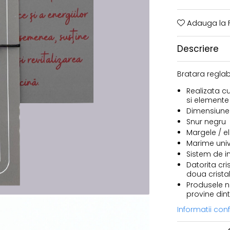
Adauga la F
Descriere
Bratara reglabi
Realizata cu
si elemente 
Dimensiune 
Snur negru
Margele / el
Marime univ
Sistem de i
Datorita cri
doua cristal
Produsele no
provine dint
Informatii co