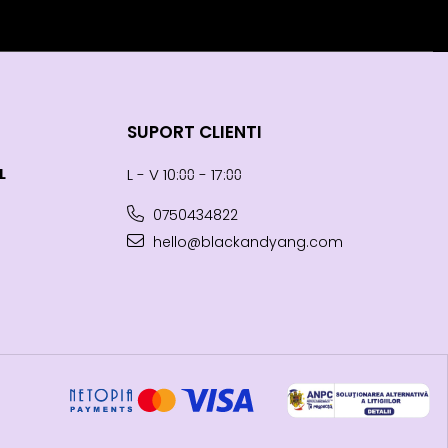
SUPORT CLIENTI
L
L - V 10:⩇⩇ - 17:⩇⩇
0750434822
hello@blackandyang.com