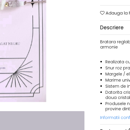
Adauga la F
Descriere
Bratara reglabil
armonie
Realizata cu
Snur roz pra
Margele / e
Marime univ
Sistem de i
Datorita cri
doua cristal
Produsele no
provine dint
Informatii co