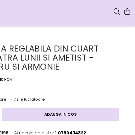
A REGLABILA DIN CUART
ATRA LUNII SI AMETIST -
BRU SI ARMONIE
,10 RON
are:
1 - 7 zile lucratoare
ADAUGA IN COS
1196
Ai nevoie de ajutor?
0750434822