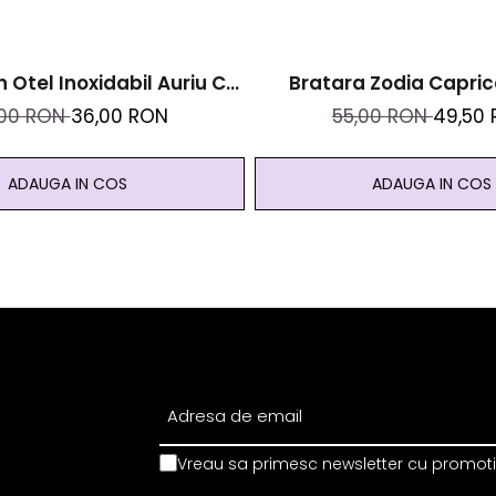
n Otel Inoxidabil Auriu Cu
Bratara Zodia Capric
e Naturale De Pirita -
Cristale Naturale Si Ote
,00 RON
36,00 RON
55,00 RON
49,50
, Prosperitate, Succes
Auriu
ADAUGA IN COS
ADAUGA IN COS
Vreau sa primesc newsletter cu promotii