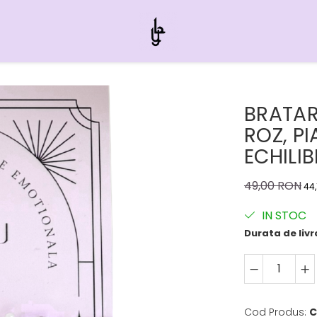
BRATAR
ROZ, PI
ECHILI
49,00 RON
44
IN STOC
Durata de livr
Cod Produs:
C