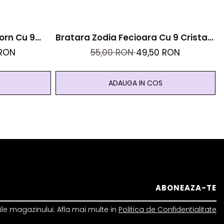
orn Cu 9
Bratara Zodia Fecioara Cu 9 Cristale
l Inoxidabil
Naturale Si Otel Inoxidabil Auriu
 RON
55,00 RON
49,50 RON
ADAUGA IN COS
le magazinului. Afla mai multe in
Politica de Confidentialitate