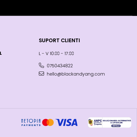
SUPORT CLIENTI
L
L - V 10:⩇⩇ - 17:⩇⩇
0750434822
hello@blackandyang.com