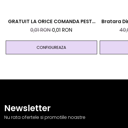
GRATUIT LA ORICE COMANDA PESTE
Bratara Di
99 RON - Cutie Personalizata Cadou
Cristal
0,01 RON
0,01 RON
40
Black And Yang
Abundenta
CONFIGUREAZA
Newsletter
Nu rata ofertele si promotiile noastre