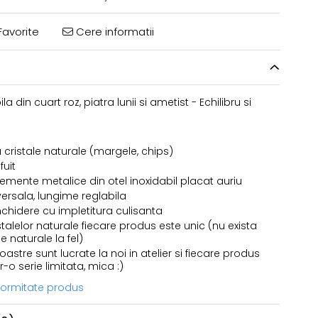
avorite
Cere informatii
a din cuart roz, piatra lunii si ametist - Echilibru si
 cristale naturale (margele, chips)
fuit
lemente metalice din otel inoxidabil placat auriu
ersala, lungime reglabila
nchidere cu impletitura culisanta
stalelor naturale fiecare produs este unic (nu exista
e naturale la fel)
astre sunt lucrate la noi in atelier si fiecare produs
r-o serie limitata, mica :)
nformitate produs