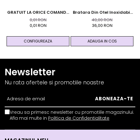
GRATUIT LA ORICE COMANDA
Bratara Din Otel Inoxidabil
Br
PESTE 99 RON - Cutie
Auriu Cu Cristale Naturale
9
0,01 RON
40,00 RON
Personalizata Cadou Black
De Pirita - Abundenta,
0,01 RON
36,00 RON
And Yang
Prosperitate, Succes
CONFIGUREAZA
ADAUGA IN COS
Newsletter
Nu rata ofertele si promotiile noastre
Vreau sa primesc newsletter cu promotiile magazinului.
Afla mai multe in
Politica de Confidentialitate