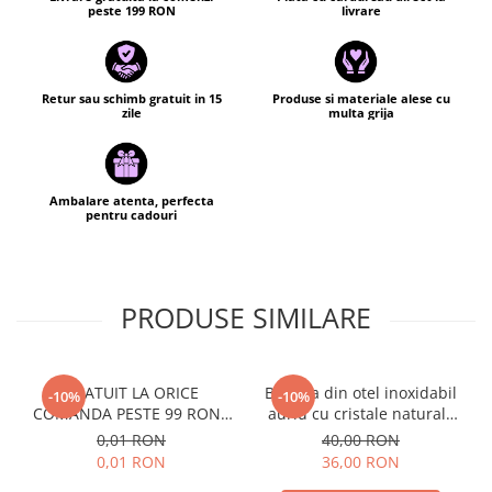
peste 199 RON
livrare
Retur sau schimb gratuit in 15
Produse si materiale alese cu
zile
multa grija
Ambalare atenta, perfecta
pentru cadouri
PRODUSE SIMILARE
GRATUIT LA ORICE
Bratara din otel inoxidabil
-10%
-10%
COMANDA PESTE 99 RON -
auriu cu cristale naturale
Cutie personalizata cadou
de pirita - abundenta,
0,01 RON
40,00 RON
Black and Yang
prosperitate, succes
0,01 RON
36,00 RON