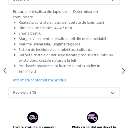
Bratara minimalista din lapis lazuli - Determinare si
comunicare
Realizata cu cristale naturale fatetate de lapis lazuli
Dimensiune cristale : 4 / 4.5 mm
Snur albastru
Margele / elemente metalice aurii din otel inoxidabil
Marime universala, lungime reglabila
Sistem de inchidere cu impletitura culisanta
Datorita cristalelor naturale fiecare produs este unic (nu
exista doua cristale naturale la fel)
Produsele noastre sunt lucrate la noi in atelier in
serii mici :)
Informatii conformitate produs
Review-uri
(0)
Livrare gratuita la comenzi
Plata cu cardul sau direct la