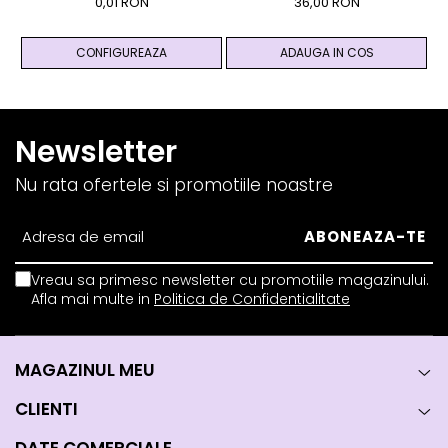
Personalizata Cadou Black
De Pirita - Abundenta,
0,01 RON
36,00 RON
And Yang
Prosperitate, Succes
CONFIGUREAZA
ADAUGA IN COS
Newsletter
Nu rata ofertele si promotiile noastre
Vreau sa primesc newsletter cu promotiile magazinului.
Afla mai multe in
Politica de Confidentialitate
MAGAZINUL MEU
CLIENTI