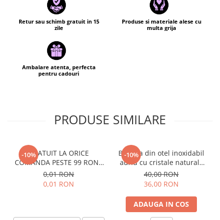
Retur sau schimb gratuit in 15
Produse si materiale alese cu
zile
multa grija
Ambalare atenta, perfecta
pentru cadouri
PRODUSE SIMILARE
GRATUIT LA ORICE
Bratara din otel inoxidabil
-10%
-10%
COMANDA PESTE 99 RON -
auriu cu cristale naturale
Cutie personalizata cadou
de pirita - abundenta,
0,01 RON
40,00 RON
Black and Yang
prosperitate, succes
0,01 RON
36,00 RON
ADAUGA IN COS