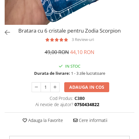
Bratara cu 6 cristale pentru Zodia Scorpion
3 Review-uri
49,00 RON
44,10 RON
IN STOC
Durata de livrare:
1 - 3 zile lucratoare
ADAUGA IN COS
Cod Produs:
C380
Ai nevoie de ajutor?
0750434822
Adauga la Favorite
Cere informatii