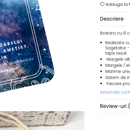
Adauga la F
Descriere
Bratara cu 6 c
Realizata c
Sagetator - 
lapis lazuli
Margele alb
Margele / el
Marime univ
Sistem de i
Fiecare prod
Informatii co
Review-uri