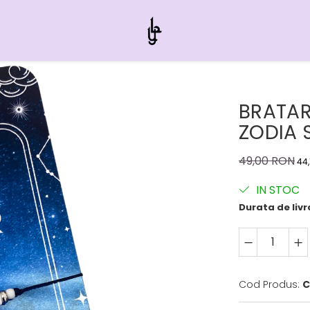
BRATAR
ZODIA 
49,00 RON
44
IN STOC
Durata de livr
Cod Produs:
C