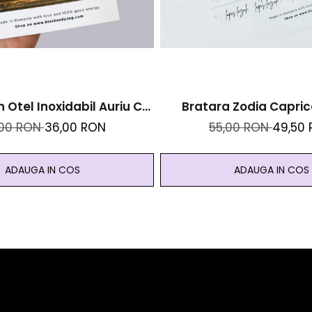
n Otel Inoxidabil Auriu Cu
Bratara Zodia Capric
e Naturale De Pirita -
Cristale Naturale Si Ote
,00 RON
36,00 RON
55,00 RON
49,50
, Prosperitate, Succes
Auriu
ADAUGA IN COS
ADAUGA IN COS