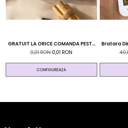
GRATUIT LA ORICE COMANDA PESTE
Bratara Di
99 RON - Cutie Personalizata Cadou
Cristal
0,01 RON
0,01 RON
40
Black And Yang
Abundenta
CONFIGUREAZA