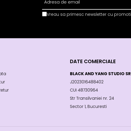
Vreau sa primesc newsletter cu promotii
DATE COMERCIALE
ata
BLACK AND YANG STUDIO SR
tur
J2023016488402
Retur
CUI 48730964
Str Transilvaniei nr. 24
Sector 1, Bucuresti