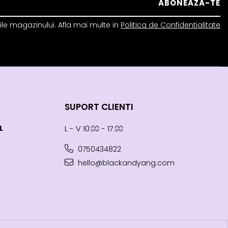
le magazinului. Afla mai multe in
Politica de Confidentialitate
SUPORT CLIENTI
L
L - V 10:⩇⩇ - 17:⩇⩇
0750434822
hello@blackandyang.com