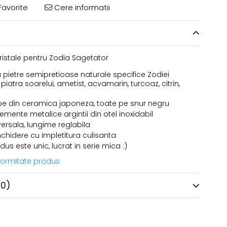
avorite
Cere informatii
ristale pentru Zodia Sagetator
u pietre semipretioase naturale specifice Zodiei
piatra soarelui, ametist, acvamarin, turcoaz, citrin,
e din ceramica japoneza, toate pe snur negru
emente metalice argintii din otel inoxidabil
ersala, lungime reglabila
nchidere cu impletitura culisanta
us este unic, lucrat in serie mica :)
nformitate produs
(0)