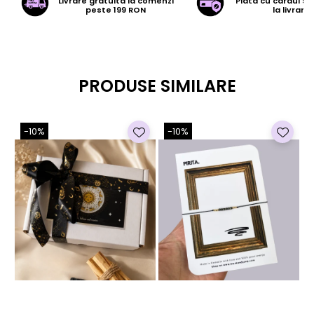
Livrare gratuita la comenzi
Plata cu cardul sa
peste 199 RON
la livrare
PRODUSE SIMILARE
-10%
-10%