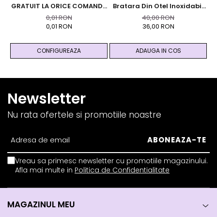
GRATUIT LA ORICE COMANDA
Bratara Din Otel Inoxidabil
Br
PESTE 99 RON - Cutie
Auriu Cu Cristale Naturale
9
0,01 RON
40,00 RON
Personalizata Cadou Black
De Pirita - Abundenta,
0,01 RON
36,00 RON
And Yang
Prosperitate, Succes
CONFIGUREAZA
ADAUGA IN COS
Newsletter
Nu rata ofertele si promotiile noastre
Vreau sa primesc newsletter cu promotiile magazinului.
Afla mai multe in
Politica de Confidentialitate
MAGAZINUL MEU