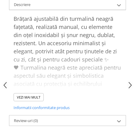
Descriere
Brățară ajustabilă din turmalină neagră
fațetată, realizată manual, cu elemente
din oțel inoxidabil și șnur negru, dublat,
rezistent. Un accesoriu minimalist și
elegant, potrivit atât pentru ținutele de zi
cu zi, cât și pentru cadouri speciale ✨
🖤 Turmalina neagră este apreciată pentru
aspectul său elegant și simbolistica
asociată cu protecția și echilibrului
interior.
VEZI MAI MULT
⭐ Detalii produs :
Informatii conformitate produs
Review-uri
(0)
• pietre naturale din turmalină neagră
fațetată, dimensiune de 4.5 / 5 mm