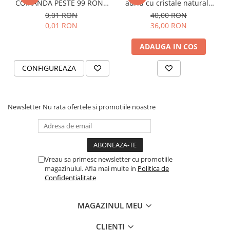
COMANDA PESTE 99 RON -
auriu cu cristale naturale
Cutie personalizata cadou
de pirita - abundenta,
0,01 RON
40,00 RON
Black and Yang
prosperitate, succes
0,01 RON
36,00 RON
ADAUGA IN COS
CONFIGUREAZA
Newsletter
Nu rata ofertele si promotiile noastre
Vreau sa primesc newsletter cu promotiile
magazinului. Afla mai multe in
Politica de
Confidentialitate
MAGAZINUL MEU
CLIENTI