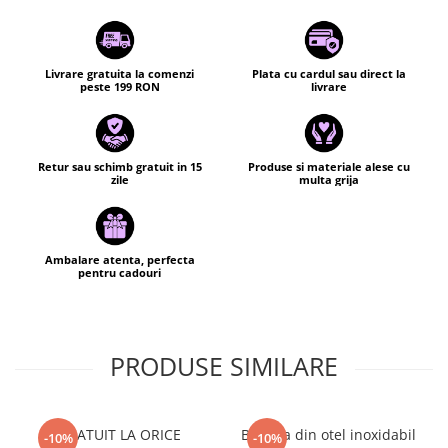
• elemente metalice din oțel inoxidabil
argintiu
• șnur ajustabil negru, sistem de
Livrare gratuita la comenzi
Plata cu cardul sau direct la
peste 199 RON
livrare
inchidere cu impletitură culisantă
• design unisex, modern și confortabil
• ambalare : saculet textil
Retur sau schimb gratuit in 15
Produse si materiale alese cu
• fiecare produs este lucrat la noi in
zile
multa grija
atelier cu multa grija, atentie la detalii
si energie pozitiva :)
Ambalare atenta, perfecta
🌙 O brățară versatilă, creată pentru cei
pentru cadouri
care iubesc bijuteriile cu pietre naturale și
stilul autentic
PRODUSE SIMILARE
GRATUIT LA ORICE
Bratara din otel inoxidabil
-10%
-10%