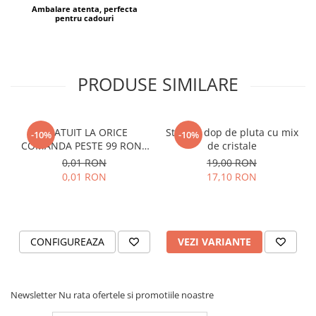
Ambalare atenta, perfecta
pentru cadouri
PRODUSE SIMILARE
GRATUIT LA ORICE
Sticluta dop de pluta cu mix
-10%
-10%
COMANDA PESTE 99 RON -
de cristale
Cutie personalizata cadou
0,01 RON
19,00 RON
Black and Yang
0,01 RON
17,10 RON
CONFIGUREAZA
VEZI VARIANTE
Newsletter
Nu rata ofertele si promotiile noastre