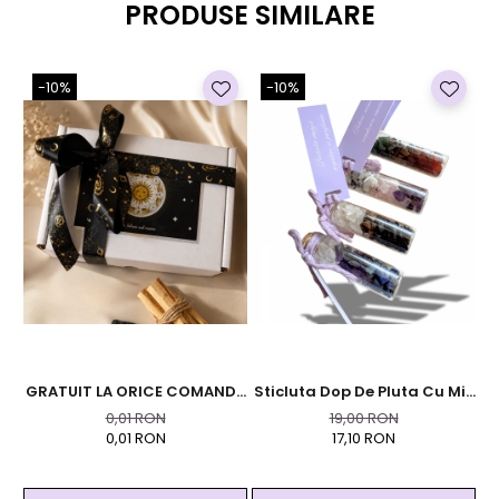
PRODUSE SIMILARE
-10%
-10%
GRATUIT LA ORICE COMANDA
Sticluta Dop De Pluta Cu Mix
T
PESTE 99 RON - Cutie
De Cristale
0,01 RON
19,00 RON
Personalizata Cadou Black
0,01 RON
17,10 RON
And Yang