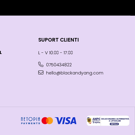
SUPORT CLIENTI
L
L - V 10:⩇⩇ - 17:⩇⩇
0750434822
hello@blackandyang.com