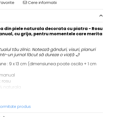
avorite
Cere informatii
 din piele naturala decorata cu piatra - Rosu
anual, cu grija, pentru momentele care merita
ualul tău zilnic. Notează gânduri, visuri, planuri
într-un jurnal făcut să dureze o viață 🌙
une : 9 x 13 cm (dimensiunea poate oscila + 1 cm
 manual
: rosu
0% naturala
a pentru cadou
lbe din hartie ecologica
 cu model in relief si piatra de sinteza
nformitate produs
de inchidere cu snur