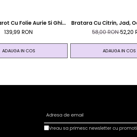
rot Cu Folie Aurie Si Ghid
Bratara Cu Citrin, Jad, O
- Magic
Si Aventurin Si Mala
139,99 RON
58,00 RON
52,20
Prosperitate Si Ab
ADAUGA IN COS
ADAUGA IN COS
Vreau sa primesc newsletter cu promotii