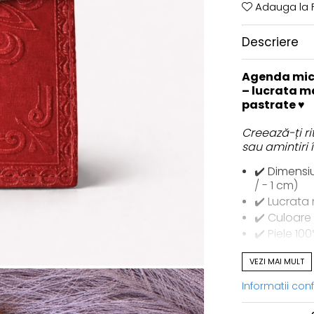
Adauga la F
Descriere
Agenda mica
– lucrata m
pastrate ♥
Creează-ți rit
sau amintiri 
✔️ Dimensi
/ - 1 cm)
✔️ Lucrata
✔️ Culoare 
✔️ Piele 10
✔️ Perfect
VEZI MAI MULT
✔️ Pagini a
✔️ Decorata
Informatii co
✔️ Sistem 