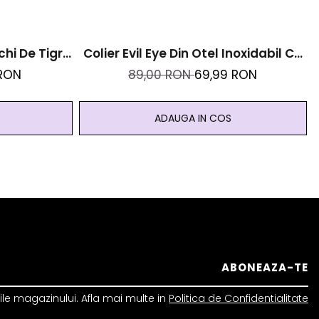
chi De Tigru
Colier Evil Eye Din Otel Inoxidabil Cu
chit -
Strasuri Bleumarin Si Albe -
 RON
89,00 RON
69,99 RON
undenta
Protectie Energii Negative
ADAUGA IN COS
le magazinului. Afla mai multe in
Politica de Confidentialitate