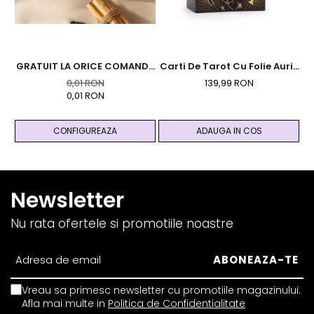
GRATUIT LA ORICE COMANDA
Carti De Tarot Cu Folie Aurie
L
PESTE 99 RON - Cutie
Si Ghid - Magic
0,01 RON
139,99 RON
Personalizata Cadou Black
0,01 RON
And Yang
CONFIGUREAZA
ADAUGA IN COS
Newsletter
Nu rata ofertele si promotiile noastre
Vreau sa primesc newsletter cu promotiile magazinului.
Afla mai multe in
Politica de Confidentialitate