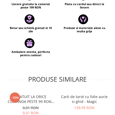
Livrare gratuita la comenzi
Plata cu cardul sau direct la
peste 199 RON
livrare
Retur sau schimb gratuit in 15
Produse si materiale alese cu
zile
multa grija
Ambalare atenta, perfecta
pentru cadouri
PRODUSE SIMILARE
GRATUIT LA ORICE
Carti de tarot cu folie aurie
-10%
COMANDA PESTE 99 RON -
si ghid - Magic
Cutie personalizata cadou
0,01 RON
139,99 RON
Black and Yang
0,01 RON