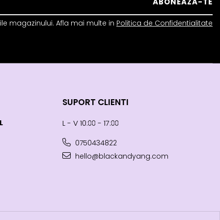
le magazinului. Afla mai multe in
Politica de Confidentialitate
SUPORT CLIENTI
L
L - V 10:⩇⩇ - 17:⩇⩇
0750434822
hello@blackandyang.com