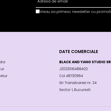
Vreau sa primesc newsletter cu promotii
DATE COMERCIALE
ata
BLACK AND YANG STUDIO SR
tur
J2023016488402
Retur
CUI 48730964
Str Transilvaniei nr. 24
Sector 1, Bucuresti