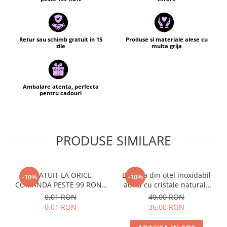
Retur sau schimb gratuit in 15
Produse si materiale alese cu
zile
multa grija
Ambalare atenta, perfecta
pentru cadouri
PRODUSE SIMILARE
GRATUIT LA ORICE
Bratara din otel inoxidabil
-10%
-10%
COMANDA PESTE 99 RON -
auriu cu cristale naturale
Cutie personalizata cadou
de pirita - abundenta,
0,01 RON
40,00 RON
Black and Yang
prosperitate, succes
0,01 RON
36,00 RON