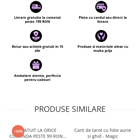
mai multa incredere.
🔮
Ce iti ofera acest set:
Livrare gratuita la comenzi
Plata cu cardul sau direct la
ghidare simpla si practica
peste 199 RON
livrare
mesaje clare, fara interpretari complicate
sustinere pentru intuitie si auto-reflectie
perfect pentru citiri zilnice si momente de
Retur sau schimb gratuit in 15
Produse si materiale alese cu
liniste
zile
multa grija
🌿 Cartile te ajuta sa aduci ordine in ganduri,
claritate in emotii si echilibru in viata ta. Sunt
potrivite atat pentru incepatori, cat si pentru
Ambalare atenta, perfecta
cei care cauta un oracol usor de folosit si
pentru cadouri
eficient.
✨ Un ghid esential pentru claritate,
constientizare si alegeri aliniate.
PRODUSE SIMILARE
GRATUIT LA ORICE
Carti de tarot cu folie aurie
-10%
COMANDA PESTE 99 RON -
si ghid - Magic