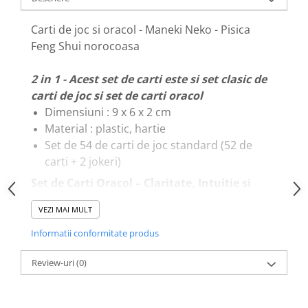
Carti de joc si oracol - Maneki Neko - Pisica
Feng Shui norocoasa
2 in 1 - Acest set de carti este si set clasic de
carti de joc si set de carti oracol
Dimensiuni : 9 x 6 x 2 cm
Material : plastic, hartie
Set de 54 de carti de joc standard (52 de
carti + 2 jokeri)
Set de Carti Oracol – Claritate, Intuitie si
Ghidare Zilnica ✨
VEZI MAI MULT
Acest set de carti este creat pentru a oferi
Informatii conformitate produs
mesaje clare, directe si usor de inteles,
Review-uri
(0)
potrivite pentru orice moment al zilei. Un
instrument intuitiv, ideal pentru conectarea cu
vocea interioara si pentru luarea deciziilor cu