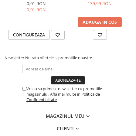
Cutie personalizata cadou
0,01 RON
139,99 RON
Black and Yang
0,01 RON
ADAUGA IN COS
CONFIGUREAZA
Newsletter
Nu rata ofertele si promotiile noastre
Vreau sa primesc newsletter cu promotiile
magazinului. Afla mai multe in
Politica de
Confidentialitate
MAGAZINUL MEU
CLIENTI