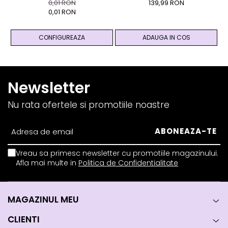
PESTE 99 RON - Cutie
Si Ghid - Magic
0,01 RON
139,99 RON
Personalizata Cadou Black
0,01 RON
And Yang
CONFIGUREAZA
ADAUGA IN COS
Newsletter
Nu rata ofertele si promotiile noastre
Vreau sa primesc newsletter cu promotiile magazinului.
Afla mai multe in
Politica de Confidentialitate
MAGAZINUL MEU
CLIENTI