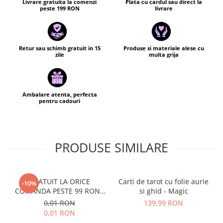
Livrare gratuita la comenzi
Plata cu cardul sau direct la
peste 199 RON
livrare
✔️ Sistem de inchidere cu clema metalica
✔️ Ambalare : saculet din organza
Retur sau schimb gratuit in 15
Produse si materiale alese cu
zile
multa grija
Ambalare atenta, perfecta
pentru cadouri
PRODUSE SIMILARE
GRATUIT LA ORICE
Carti de tarot cu folie aurie
-10%
COMANDA PESTE 99 RON -
si ghid - Magic
Cutie personalizata cadou
0,01 RON
139,99 RON
Black and Yang
0,01 RON