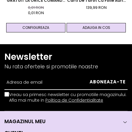
GRATUIT LA ORICE COMANDA
Carti De Tarot Cu Folie Aurie
PESTE 99 RON - Cutie
Si Ghid - Magic
0,01 RON
139,99 RON
Personalizata Cadou Black
0,01 RON
And Yang
CONFIGUREAZA
ADAUGA IN COS
Newsletter
Nu rata ofertele si promotiile noastre
Vreau sa primesc newsletter cu promotiile magazinului.
Afla mai multe in
Politica de Confidentialitate
MAGAZINUL MEU