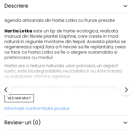
Descriere
Agenda artizanala din hartie Lotka cu frunze presate
Hartia Lotka
este un tip de hartie ecologica, realizata
manual din fibrele plantei Daphne, care creste in mod
natural in regiunile montane din Nepal. Aceasta planta se
regenereaza rapid, fara a fi nevoie sa fie replantata, ceea
ce face ca hartia Lotka sa fie o alegere sustenabila si
prietenoasa cu mediul.
Hartia are o textura naturala, usor poroasa, un aspect
rustic, este biodegradabila, reciclabila si nu este tratata
cu substante chimice agresive.
Transforma fiecare notita intr-o experienta senzoriala
unica cu aceasta agenda artizanala realizata manual din
hartie
Lotka
, un material natural, sustenabil si complet
VEZI MAI MULT
biodegradabil. Fiecare pagina poarta amprenta naturii,
iar coperta este decorata cu
frunze naturale presate
,
Informatii conformitate produs
oferind un design autentic si organic.
Review-uri
(0)
Fiecare agenda este unica – frunzele alese manual sunt
presate cu grija, pastrandu-si forma si textura, aducand