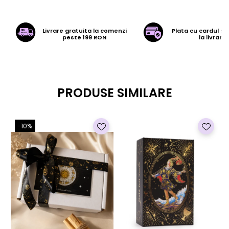
natura mai aproape de tine. Ideala pentru notite, jurnal
personal, schite sau cadou special pentru cei care
apreciaza frumosul natural si lucrurile facute cu suflet.
Livrare gratuita la comenzi
Plata cu cardul sa
peste 199 RON
la livrare
Caracteristici:
Dimensiune: 12 cm x 15 cm
Numar de pagini: 45 pagini
PRODUSE SIMILARE
Hartie Lotka 100% eco-friendly, produsa din fibrele
plantei Daphne
Frunze naturale presate, aplicate manual
-10%
Legatorie artizanala
Ideala pentru scris cu stilou, creion sau pix
Produs sustenabil