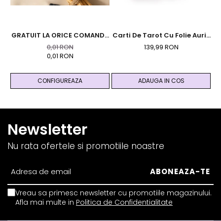
GRATUIT LA ORICE COMANDA
Carti De Tarot Cu Folie Aurie
PESTE 99 RON - Cutie
Si Ghid - Magic
0,01 RON
139,99 RON
Personalizata Cadou Black
0,01 RON
And Yang
CONFIGUREAZA
ADAUGA IN COS
Newsletter
Nu rata ofertele si promotiile noastre
Vreau sa primesc newsletter cu promotiile magazinului.
Afla mai multe in
Politica de Confidentialitate