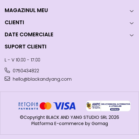
MAGAZINUL MEU
CLIENTI
DATE COMERCIALE
SUPORT CLIENTI
L - V 10:⩇⩇ - 17:⩇⩇
0750434822
hello@blackandyang.com
©Copyright BLACK AND YANG STUDIO SRL 2026
Platforma E-commerce by Gomag