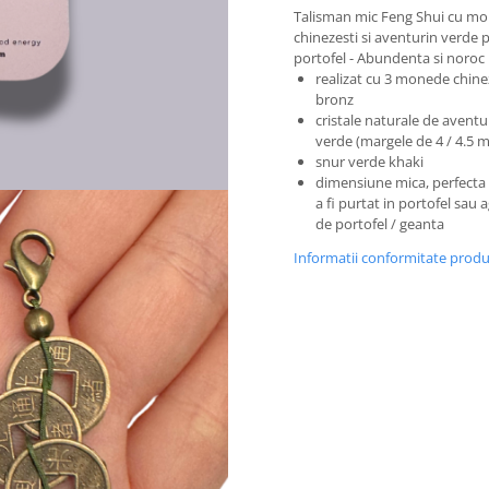
Talisman mic Feng Shui cu m
chinezesti si aventurin verde 
portofel - Abundenta si noroc
realizat cu 3 monede chinez
bronz
cristale naturale de aventu
verde (margele de 4 / 4.5 
snur verde khaki
dimensiune mica, perfecta
a fi purtat in portofel sau 
de portofel / geanta
Informatii conformitate prod