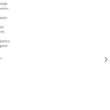
onede
pentru
esti -
rin
mm)
 pentru
agatat
us