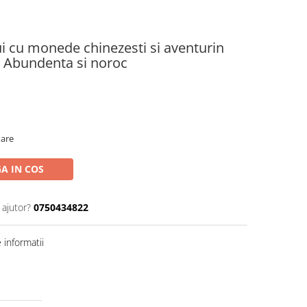
i cu monede chinezesti si aventurin
- Abundenta si noroc
oare
A IN COS
 ajutor?
0750434822
informatii