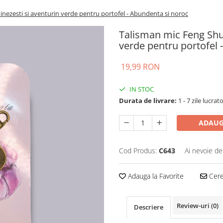
nezesti si aventurin verde pentru portofel - Abundenta si noroc
Talisman mic Feng Shu
verde pentru portofel 
19,99 RON
IN STOC
Durata de livrare:
1 - 7 zile lucrat
ADAUG
Cod Produs:
C643
Ai nevoie de
Adauga la Favorite
Cere 
Review-uri
(0)
Descriere