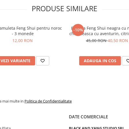
PRODUSE SIMILARE
 amuleta Feng Shui pentru noroc
Bratara Feng Shui neagra cu
-10%
- 3 monede
chinezeasca cu aventurin, citri
de tigru - abundenta si prosp
12,00 RON
45,00 RON
40,50 RON
VEZI VARIANTE
ADAUGA IN COS
la mai multe in
Politica de Confidentialitate
DATE COMERCIALE
 Plata
BLACK AND YANG STUDIO SRL