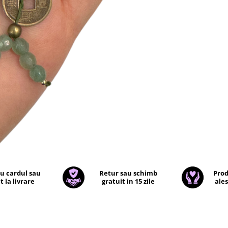
cu cardul sau
Retur sau schimb
Prod
t la livrare
gratuit in 15 zile
ales