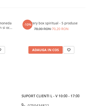
 moneda
Mystery box spiritual - 5 produse
Mystery
-10%
-10%
n si ochi
78,00 RON
70,20 RON
13
eritate
ADAUGA IN COS
AD
SUPORT CLIENTI
L - V 10:⩇⩇ - 17:⩇⩇
0750434822