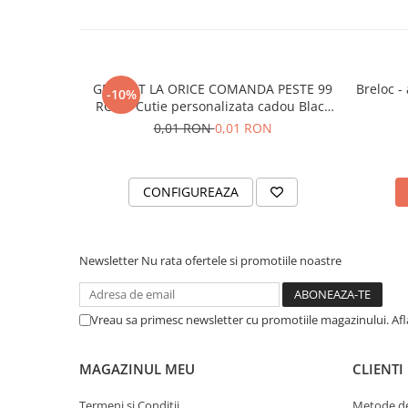
GRATUIT LA ORICE COMANDA PESTE 99
Breloc -
-10%
RON - Cutie personalizata cadou Black
and Yang
0,01 RON
0,01 RON
CONFIGUREAZA
Newsletter
Nu rata ofertele si promotiile noastre
Vreau sa primesc newsletter cu promotiile magazinului. Af
MAGAZINUL MEU
CLIENTI
Termeni si Conditii
Metode de