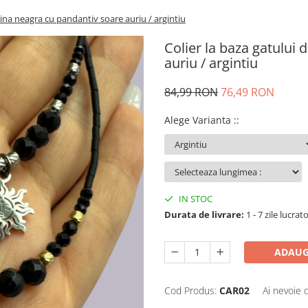
lina neagra cu pandantiv soare auriu / argintiu
Colier la baza gatului
auriu / argintiu
84,99 RON
76,49 RON
Alege Varianta :
:
IN STOC
Durata de livrare:
1 - 7 zile lucrat
ADAUG
Cod Produs:
CAR02
Ai nevoie 