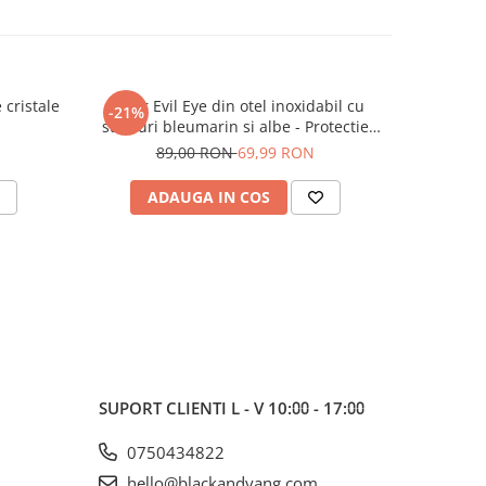
 cristale
Colier Evil Eye din otel inoxidabil cu
Colier di
-21%
-10%
strasuri bleumarin si albe - Protectie
auriu s
energii negative
89,00 RON
69,99 RON
13
ADAUGA IN COS
C
SUPORT CLIENTI
L - V 10:⩇⩇ - 17:⩇⩇
0750434822
hello@blackandyang.com