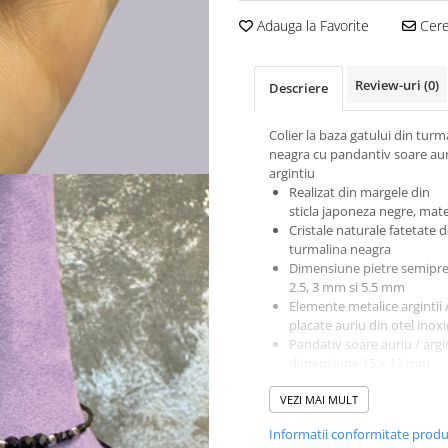
Adauga la Favorite
Cere 
Review-uri
(0)
Descriere
Colier la baza gatului din turm
neagra cu pandantiv soare aur
argintiu
Realizat din margele din
sticla japoneza negre, mat
Cristale naturale fatetate 
turmalina neagra
Dimensiune pietre semipre
2.5, 3 mm si 5.5 mm
Elemente metalice argintii 
placate auriu din otel inoxi
Pandativ soare auriu / argi
dimensiune 15 x 13 mm
Sistem de inchidere cu
VEZI MAI MULT
inchizatoare lobster (carab
Lungime / dimensiune fixa
Informatii conformitate prod
Ambalare : saculet cadou