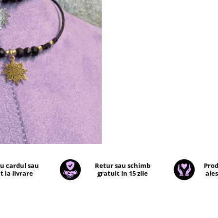
Datorita cristalelor natural
fiecare produs este unic (n
doua cristale naturale la fel
Produsele noastre sunt luc
noi in atelier si fiecare pro
provine dintr-o serie limita
:)
cu cardul sau
Retur sau schimb
Prod
t la livrare
gratuit in 15 zile
ales