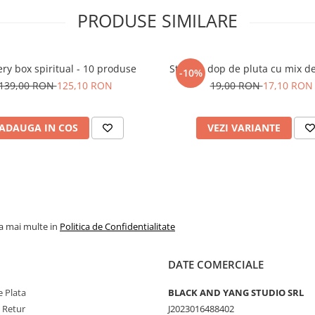
PRODUSE SIMILARE
ry box spiritual - 10 produse
Sticluta dop de pluta cu mix de
-10%
139,00 RON
125,10 RON
19,00 RON
17,10 RON
ADAUGA IN COS
VEZI VARIANTE
la mai multe in
Politica de Confidentialitate
DATE COMERCIALE
 Plata
BLACK AND YANG STUDIO SRL
e Retur
J2023016488402