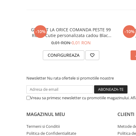
GRATUIT LA ORICE COMANDA PESTE 99
Myste
-10%
-10%
RON - Cutie personalizata cadou Black
and Yang
0,01 RON
0,01 RON
CONFIGUREAZA
Newsletter
Nu rata ofertele si promotiile noastre
Vreau sa primesc newsletter cu promotiile magazinului. Af
MAGAZINUL MEU
CLIENTI
Termeni si Conditii
Metode de
Politica de Confidentialitate
Politica d