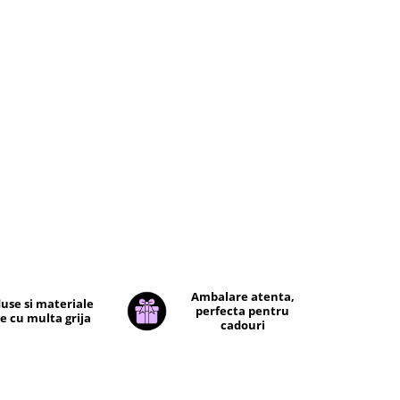
e
u exista
)
rate la
dus
ta, mica
Ambalare atenta,
use si materiale
perfecta pentru
e cu multa grija
cadouri