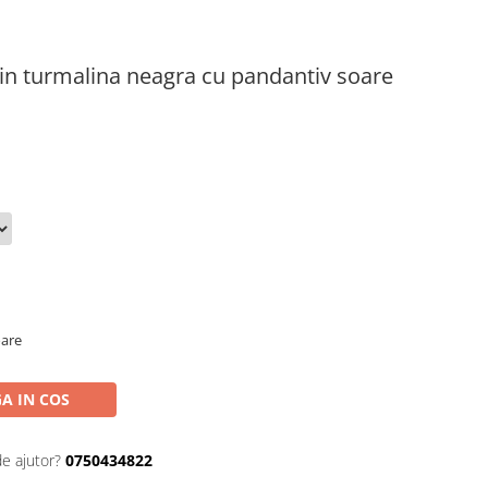
 din turmalina neagra cu pandantiv soare
oare
A IN COS
de ajutor?
0750434822