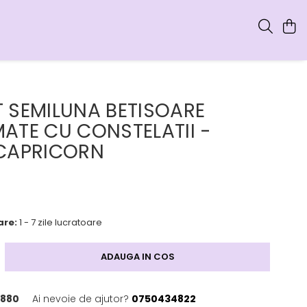
 SEMILUNA BETISOARE
ATE CU CONSTELATII -
CAPRICORN
are:
1 - 7 zile lucratoare
ADAUGA IN COS
880
Ai nevoie de ajutor?
0750434822