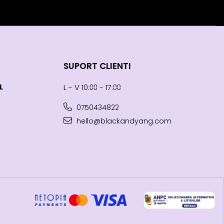
SUPORT CLIENTI
L
L - V 10:⩇⩇ - 17:⩇⩇
0750434822
hello@blackandyang.com