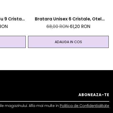
u 9 Cristale
Bratara Unisex 6 Cristale, Otel
abil Auriu
Inoxidabil Si Roca Vulcanica Zodia
 RON
68,00 RON
61,20 RON
Leu + Cristal Cadou
ADAUGA IN COS
le magazinului. Afla mai multe in
Politica de Confidentialitate