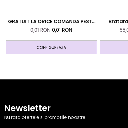
GRATUIT LA ORICE COMANDA PESTE
Bratara
99 RON - Cutie Personalizata Cadou
Cristale N
0,01 RON
0,01 RON
55
Black And Yang
CONFIGUREAZA
Newsletter
Nu rata ofertele si promotiile noastre