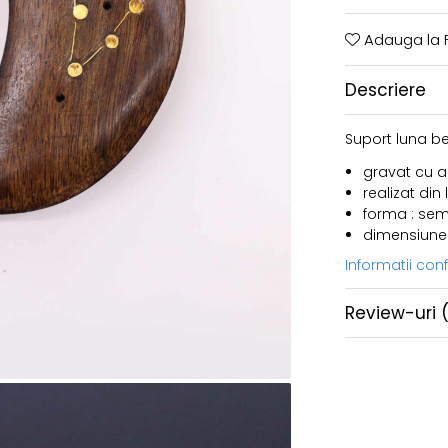
Adauga la F
Descriere
Suport luna be
gravat cu a
realizat di
forma : sem
dimensiune :
Informatii co
Review-uri