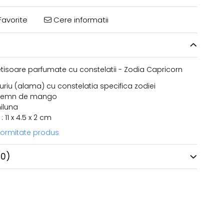
avorite
Cere informatii
tisoare parfumate cu constelatii - Zodia Capricorn
uriu (alama) cu constelatia specifica zodiei
n lemn de mango
iluna
 11 x 4.5 x 2 cm
nformitate produs
(0)