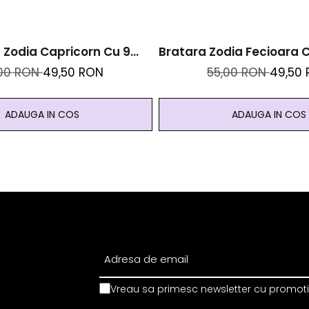
 Zodia Capricorn Cu 9
Bratara Zodia Fecioara C
aturale Si Otel Inoxidabil
Naturale Si Otel Inoxid
,00 RON
49,50 RON
55,00 RON
49,50
Auriu
ADAUGA IN COS
ADAUGA IN COS
Vreau sa primesc newsletter cu promotii