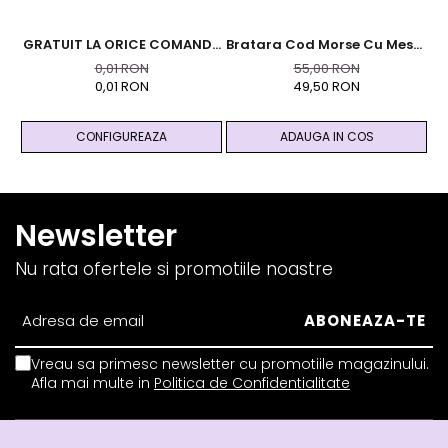
GRATUIT LA ORICE COMANDA
Bratara Cod Morse Cu Mesaj
Br
PESTE 99 RON - Cutie
- Trust The Universe
0,01 RON
55,00 RON
Personalizata Cadou Black
0,01 RON
49,50 RON
And Yang
CONFIGUREAZA
ADAUGA IN COS
Newsletter
Nu rata ofertele si promotiile noastre
Vreau sa primesc newsletter cu promotiile magazinului.
Afla mai multe in
Politica de Confidentialitate