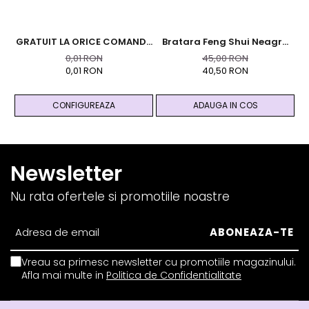
GRATUIT LA ORICE COMANDA
Bratara Feng Shui Neagra
PESTE 99 RON - Cutie
Cu Moneda Chinezeasca Cu
0,01 RON
45,00 RON
Personalizata Cadou Black
Aventurin, Citrin Si Ochi De
0,01 RON
40,50 RON
And Yang
Tigru - Abundenta Si
Prosperitate
CONFIGUREAZA
ADAUGA IN COS
Newsletter
Nu rata ofertele si promotiile noastre
Vreau sa primesc newsletter cu promotiile magazinului.
Afla mai multe in
Politica de Confidentialitate