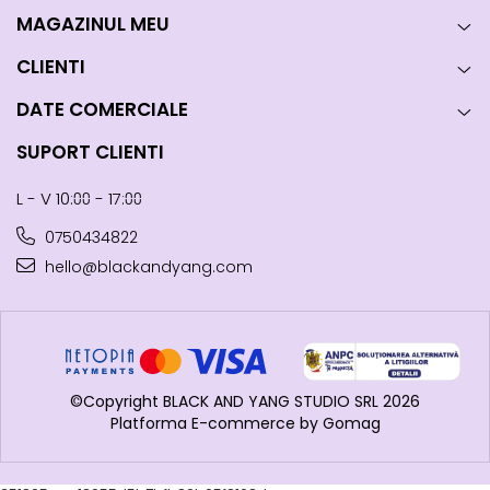
MAGAZINUL MEU
CLIENTI
DATE COMERCIALE
SUPORT CLIENTI
L - V 10:⩇⩇ - 17:⩇⩇
0750434822
hello@blackandyang.com
©Copyright BLACK AND YANG STUDIO SRL 2026
Platforma E-commerce by Gomag